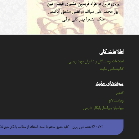
یزدی
فروغ فرخزاد
فریدون مشیری
قیصر امین
پور
محمد علی سپانلو
مرتضی مشفق کاظمی
ملک الشعرا بهار
گلی ترقی
اطلاعات کلی
اطلاعات نویسندگان و شاعران مورد بررسی
کتاب‌شناسی سایت
پیوندهای مفید
گنجور
ویراست‌لایو
ویراسباز: ویراستار رایگان فارسی
۱۳۹۳ © نقشه ادبی ایران - كليه حقوق محفوظ است، استفاده از مطالب با ذكر منبع بلامانع است.