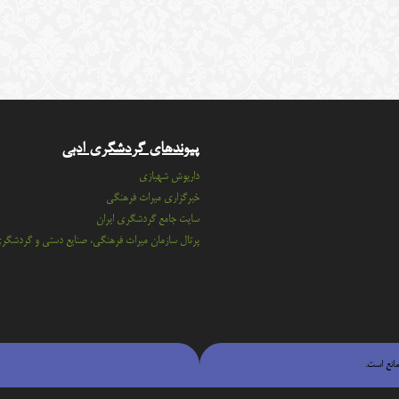
پیوندهای گردشگری ادبی
داریوش شهبازی
خبرگزاری میراث فرهنگی
سايت جامع گردشگري ايران
پرتال سازمان ميراث فرهنگي، صنايع دستي و گردشگر