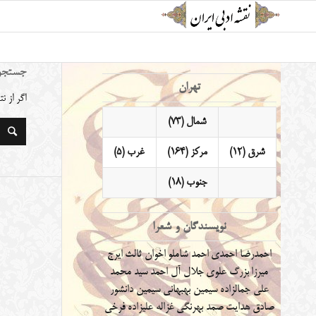
جستجو
تهران
اگر از 
شمال (73)
شرق (12)
مرکز (164)
غرب (5)
جنوب (18)
نویسندگان و شعرا
احمدرضا احمدی
احمد شاملو
اخوان ثالث
ایرج
میرزا
بزرگ علوی
جلال آل احمد
سید محمد
علی جمالزاده
سیمین بهبهانی
سیمین دانشور
صادق هدایت
صمد بهرنگی
غزاله علیزاده
فرخی