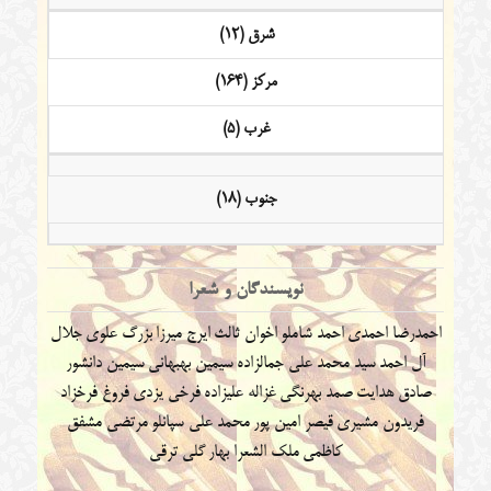
شرق (12)
مرکز (164)
غرب (5)
جنوب (18)
نویسندگان و شعرا
احمدرضا احمدی
احمد شاملو
اخوان ثالث
ایرج میرزا
بزرگ علوی
جلال
آل احمد
سید محمد علی جمالزاده
سیمین بهبهانی
سیمین دانشور
صادق هدایت
صمد بهرنگی
غزاله علیزاده
فرخی یزدی
فروغ فرخزاد
فریدون مشیری
قیصر امین پور
محمد علی سپانلو
مرتضی مشفق
کاظمی
ملک الشعرا بهار
گلی ترقی