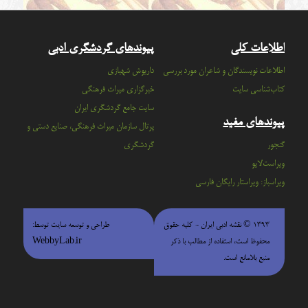
اطلاعات کلی
پیوندهای گردشگری ادبی
اطلاعات نویسندگان و شاعران مورد بررسی
داریوش شهبازی
کتاب‌شناسی سایت
خبرگزاری میراث فرهنگی
سايت جامع گردشگري ايران
پیوندهای مفید
پرتال سازمان ميراث فرهنگي، صنايع دستي و
گنجور
گردشگري
ویراست‌لایو
ویراسباز: ویراستار رایگان فارسی
۱۳۹۳ © نقشه ادبی ایران - كليه حقوق
طراحی و توسعه سایت توسط:
محفوظ است، استفاده از مطالب با ذكر
WebbyLab.ir
منبع بلامانع است.