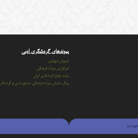
پیوندهای گردشگری ادبی
داریوش شهبازی
خبرگزاری میراث فرهنگی
سايت جامع گردشگري ايران
پرتال سازمان ميراث فرهنگي، صنايع دستي و گردشگر