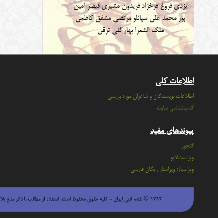
یزدی
فروغ فرخزاد
فریدون مشیری
قیصر امین
پور
محمد علی سپانلو
مرتضی مشفق کاظمی
ملک الشعرا بهار
گلی ترقی
اطلاعات کلی
اطلاعات نویسندگان و شاعران مورد بررسی
کتاب‌شناسی سایت
پیوندهای مفید
گنجور
ویراست‌لایو
ویراسباز: ویراستار رایگان فارسی
۱۳۹۳ © نقشه ادبی ایران - كليه حقوق محفوظ است، استفاده از مطالب با ذكر منبع بلامانع است.