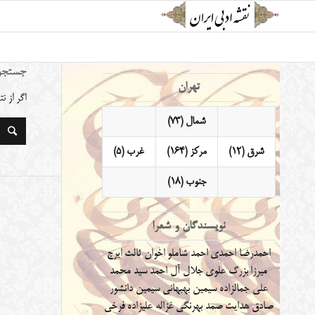
جستجو
تهران
اگر از 
شمال (73)
شرق (12)
مرکز (164)
غرب (5)
جنوب (18)
نویسندگان و شعرا
احمدرضا احمدی
احمد شاملو
اخوان ثالث
ایرج
میرزا
بزرگ علوی
جلال آل احمد
سید محمد
علی جمالزاده
سیمین بهبهانی
سیمین دانشور
صادق هدایت
صمد بهرنگی
غزاله علیزاده
فرخی