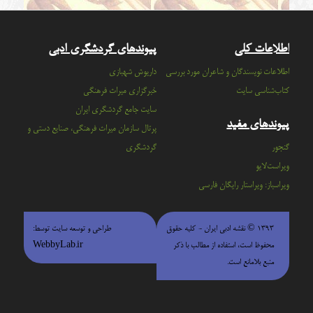
اطلاعات کلی
پیوندهای گردشگری ادبی
اطلاعات نویسندگان و شاعران مورد بررسی
داریوش شهبازی
کتاب‌شناسی سایت
خبرگزاری میراث فرهنگی
سايت جامع گردشگري ايران
پیوندهای مفید
پرتال سازمان ميراث فرهنگي، صنايع دستي و
گنجور
گردشگري
ویراست‌لایو
ویراسباز: ویراستار رایگان فارسی
۱۳۹۳ © نقشه ادبی ایران - كليه حقوق
طراحی و توسعه سایت توسط:
محفوظ است، استفاده از مطالب با ذكر
WebbyLab.ir
منبع بلامانع است.