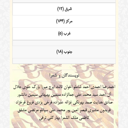
شرق (12)
مرکز (164)
غرب (5)
جنوب (18)
نویسندگان و شعرا
احمدرضا احمدی
احمد شاملو
اخوان ثالث
ایرج میرزا
بزرگ علوی
جلال
آل احمد
سید محمد علی جمالزاده
سیمین بهبهانی
سیمین دانشور
صادق هدایت
صمد بهرنگی
غزاله علیزاده
فرخی یزدی
فروغ فرخزاد
فریدون مشیری
قیصر امین پور
محمد علی سپانلو
مرتضی مشفق
کاظمی
ملک الشعرا بهار
گلی ترقی