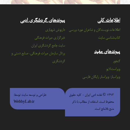
اطلاعات کلی
پیوندهای گردشگری ادبی
اطلاعات نویسندگان و شاعران مورد بررسی
داریوش شهبازی
کتاب‌شناسی سایت
خبرگزاری میراث فرهنگی
سايت جامع گردشگري ايران
پیوندهای مفید
پرتال سازمان ميراث فرهنگي، صنايع دستي و
گنجور
گردشگري
ویراست‌لایو
ویراسباز: ویراستار رایگان فارسی
۱۳۹۳ © نقشه ادبی ایران - كليه حقوق
طراحی و توسعه سایت توسط:
محفوظ است، استفاده از مطالب با ذكر
WebbyLab.ir
منبع بلامانع است.