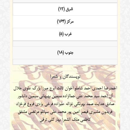
شرق (12)
مرکز (164)
غرب (5)
جنوب (18)
نویسندگان و شعرا
احمدرضا احمدی
احمد شاملو
اخوان ثالث
ایرج میرزا
بزرگ علوی
جلال
آل احمد
سید محمد علی جمالزاده
سیمین بهبهانی
سیمین دانشور
صادق هدایت
صمد بهرنگی
غزاله علیزاده
فرخی یزدی
فروغ فرخزاد
فریدون مشیری
قیصر امین پور
محمد علی سپانلو
مرتضی مشفق
کاظمی
ملک الشعرا بهار
گلی ترقی