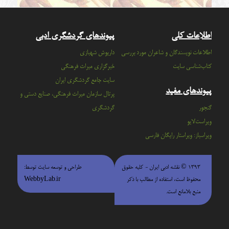
اطلاعات کلی
پیوندهای گردشگری ادبی
اطلاعات نویسندگان و شاعران مورد بررسی
داریوش شهبازی
کتاب‌شناسی سایت
خبرگزاری میراث فرهنگی
سايت جامع گردشگري ايران
پیوندهای مفید
پرتال سازمان ميراث فرهنگي، صنايع دستي و
گنجور
گردشگري
ویراست‌لایو
ویراسباز: ویراستار رایگان فارسی
۱۳۹۳ © نقشه ادبی ایران - كليه حقوق
طراحی و توسعه سایت توسط:
محفوظ است، استفاده از مطالب با ذكر
WebbyLab.ir
منبع بلامانع است.