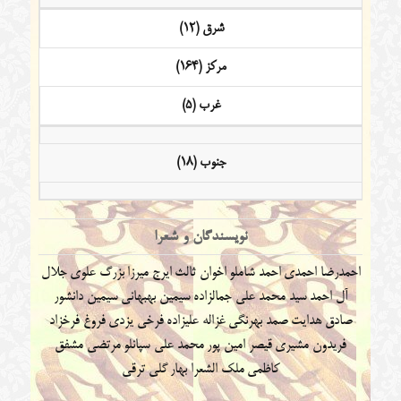
شرق (12)
مرکز (164)
غرب (5)
جنوب (18)
نویسندگان و شعرا
احمدرضا احمدی
احمد شاملو
اخوان ثالث
ایرج میرزا
بزرگ علوی
جلال
آل احمد
سید محمد علی جمالزاده
سیمین بهبهانی
سیمین دانشور
صادق هدایت
صمد بهرنگی
غزاله علیزاده
فرخی یزدی
فروغ فرخزاد
فریدون مشیری
قیصر امین پور
محمد علی سپانلو
مرتضی مشفق
کاظمی
ملک الشعرا بهار
گلی ترقی