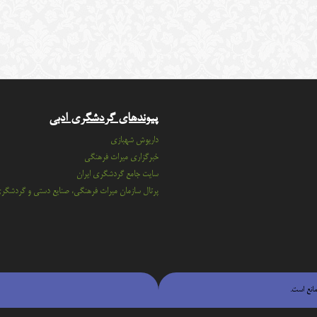
پیوندهای گردشگری ادبی
داریوش شهبازی
خبرگزاری میراث فرهنگی
سايت جامع گردشگري ايران
پرتال سازمان ميراث فرهنگي، صنايع دستي و گردشگر