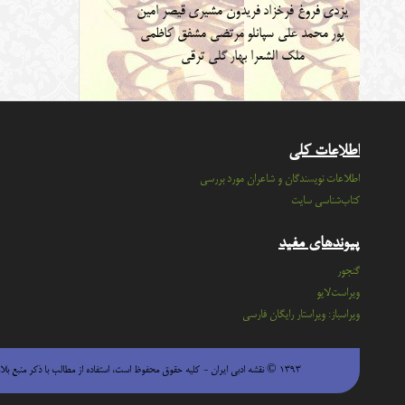
یزدی
فروغ فرخزاد
فریدون مشیری
قیصر امین
پور
محمد علی سپانلو
مرتضی مشفق کاظمی
ملک الشعرا بهار
گلی ترقی
اطلاعات کلی
اطلاعات نویسندگان و شاعران مورد بررسی
کتاب‌شناسی سایت
پیوندهای مفید
گنجور
ویراست‌لایو
ویراسباز: ویراستار رایگان فارسی
۱۳۹۳ © نقشه ادبی ایران - كليه حقوق محفوظ است، استفاده از مطالب با ذكر منبع بلامانع است.