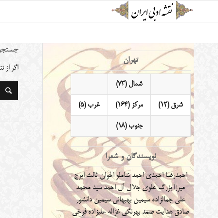
جستجو
تهران
اگر از 
شمال (73)
شرق (12)
مرکز (164)
غرب (5)
جنوب (18)
نویسندگان و شعرا
احمدرضا احمدی
احمد شاملو
اخوان ثالث
ایرج
میرزا
بزرگ علوی
جلال آل احمد
سید محمد
علی جمالزاده
سیمین بهبهانی
سیمین دانشور
صادق هدایت
صمد بهرنگی
غزاله علیزاده
فرخی