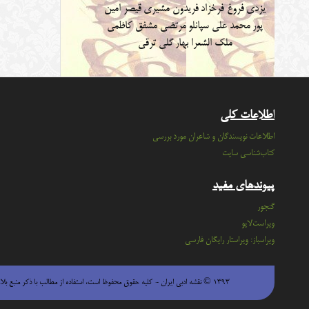
یزدی
فروغ فرخزاد
فریدون مشیری
قیصر امین
پور
محمد علی سپانلو
مرتضی مشفق کاظمی
ملک الشعرا بهار
گلی ترقی
اطلاعات کلی
اطلاعات نویسندگان و شاعران مورد بررسی
کتاب‌شناسی سایت
پیوندهای مفید
گنجور
ویراست‌لایو
ویراسباز: ویراستار رایگان فارسی
۱۳۹۳ © نقشه ادبی ایران - كليه حقوق محفوظ است، استفاده از مطالب با ذكر منبع بلامانع است.