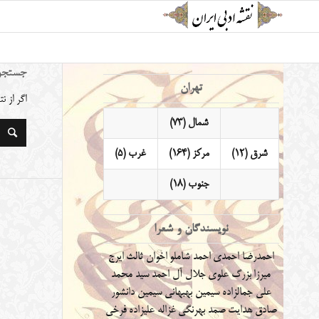
جستجو
تهران
اگر از 
شمال (73)
شرق (12)
مرکز (164)
غرب (5)
جنوب (18)
نویسندگان و شعرا
احمدرضا احمدی
احمد شاملو
اخوان ثالث
ایرج
میرزا
بزرگ علوی
جلال آل احمد
سید محمد
علی جمالزاده
سیمین بهبهانی
سیمین دانشور
صادق هدایت
صمد بهرنگی
غزاله علیزاده
فرخی