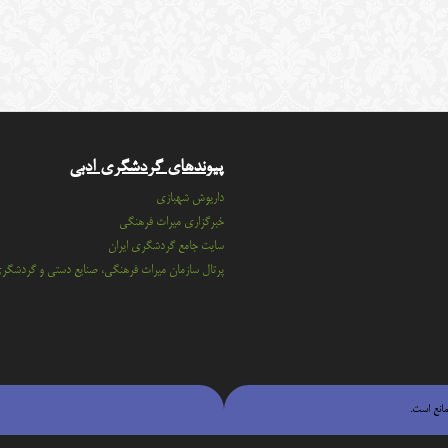
پیوندهای گردشگری ادبی
داریوش شهبازی
خبرگزاری میراث فرهنگی
سايت جامع گردشگري ايران
پرتال سازمان ميراث فرهنگي، صنايع دستي و گردشگر