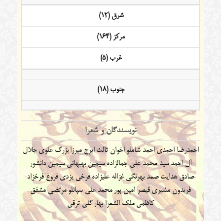
شرق (12)
مرکز (164)
غرب (5)
جنوب (18)
نویسندگان و شعرا
احمدرضا احمدی
احمد شاملو
اخوان ثالث
ایرج میرزا
بزرگ علوی
جلال
آل احمد
سید محمد علی جمالزاده
سیمین بهبهانی
سیمین دانشور
صادق هدایت
صمد بهرنگی
غزاله علیزاده
فرخی یزدی
فروغ فرخزاد
فریدون مشیری
قیصر امین پور
محمد علی سپانلو
مرتضی مشفق
کاظمی
ملک الشعرا بهار
گلی ترقی