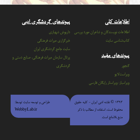
اطلاعات کلی
پیوندهای گردشگری ادبی
اطلاعات نویسندگان و شاعران مورد بررسی
داریوش شهبازی
کتاب‌شناسی سایت
خبرگزاری میراث فرهنگی
سايت جامع گردشگري ايران
پیوندهای مفید
پرتال سازمان ميراث فرهنگي، صنايع دستي و
گنجور
گردشگري
ویراست‌لایو
ویراسباز: ویراستار رایگان فارسی
۱۳۹۳ © نقشه ادبی ایران - كليه حقوق
طراحی و توسعه سایت توسط:
محفوظ است، استفاده از مطالب با ذكر
WebbyLab.ir
منبع بلامانع است.