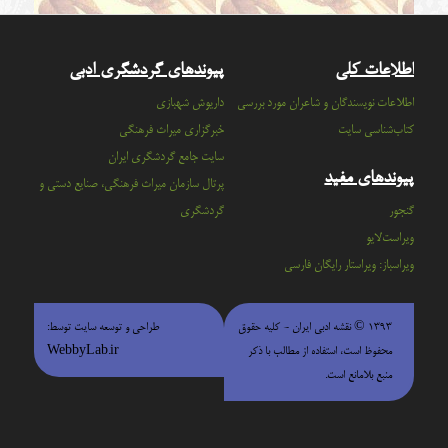
اطلاعات کلی
پیوندهای گردشگری ادبی
اطلاعات نویسندگان و شاعران مورد بررسی
داریوش شهبازی
کتاب‌شناسی سایت
خبرگزاری میراث فرهنگی
سايت جامع گردشگري ايران
پیوندهای مفید
پرتال سازمان ميراث فرهنگي، صنايع دستي و
گنجور
گردشگري
ویراست‌لایو
ویراسباز: ویراستار رایگان فارسی
۱۳۹۳ © نقشه ادبی ایران - كليه حقوق
طراحی و توسعه سایت توسط:
محفوظ است، استفاده از مطالب با ذكر
WebbyLab.ir
منبع بلامانع است.