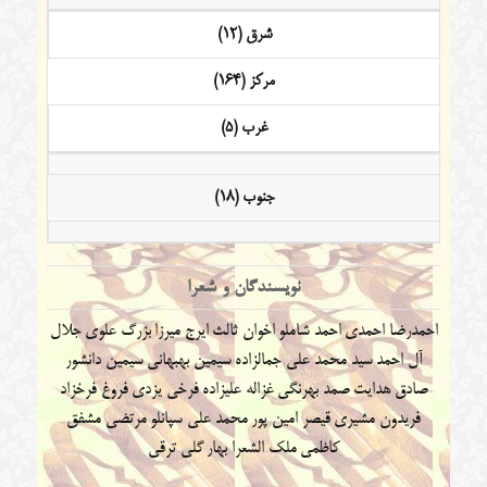
شرق (12)
مرکز (164)
غرب (5)
جنوب (18)
نویسندگان و شعرا
احمدرضا احمدی
احمد شاملو
اخوان ثالث
ایرج میرزا
بزرگ علوی
جلال
آل احمد
سید محمد علی جمالزاده
سیمین بهبهانی
سیمین دانشور
صادق هدایت
صمد بهرنگی
غزاله علیزاده
فرخی یزدی
فروغ فرخزاد
فریدون مشیری
قیصر امین پور
محمد علی سپانلو
مرتضی مشفق
کاظمی
ملک الشعرا بهار
گلی ترقی