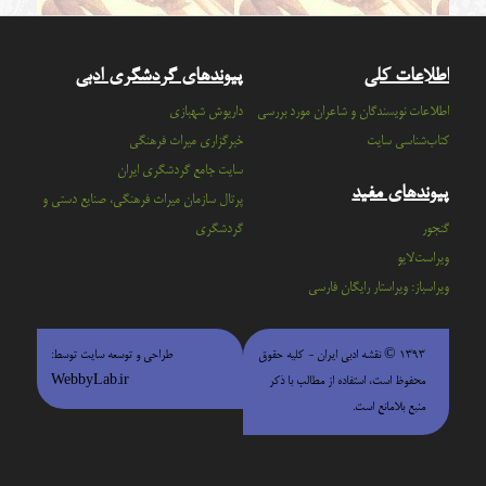
اطلاعات کلی
پیوندهای گردشگری ادبی
اطلاعات نویسندگان و شاعران مورد بررسی
داریوش شهبازی
کتاب‌شناسی سایت
خبرگزاری میراث فرهنگی
سايت جامع گردشگري ايران
پیوندهای مفید
پرتال سازمان ميراث فرهنگي، صنايع دستي و
گنجور
گردشگري
ویراست‌لایو
ویراسباز: ویراستار رایگان فارسی
۱۳۹۳ © نقشه ادبی ایران - كليه حقوق
طراحی و توسعه سایت توسط:
محفوظ است، استفاده از مطالب با ذكر
WebbyLab.ir
منبع بلامانع است.