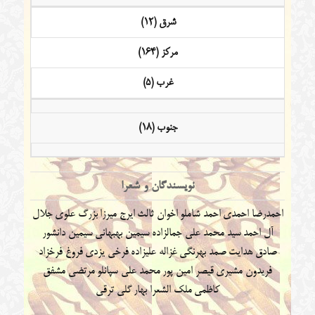
شرق (12)
مرکز (164)
غرب (5)
جنوب (18)
نویسندگان و شعرا
احمدرضا احمدی
احمد شاملو
اخوان ثالث
ایرج میرزا
بزرگ علوی
جلال
آل احمد
سید محمد علی جمالزاده
سیمین بهبهانی
سیمین دانشور
صادق هدایت
صمد بهرنگی
غزاله علیزاده
فرخی یزدی
فروغ فرخزاد
فریدون مشیری
قیصر امین پور
محمد علی سپانلو
مرتضی مشفق
کاظمی
ملک الشعرا بهار
گلی ترقی