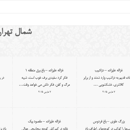
شمال تهران
غزاله علیزاده – دزاشیب
غزاله علیزاده – باغ برق منطقه ۱
اده قدیم به دزاشیب وارد شدند و از برابر
فکر کرد سفیدی برف خوب است، شبیه
در ر
کلانتری، خشکشویی …
مرگ و کفن، فکر دلش می خواهد وقت…
7 مارس 2015
7 مارس 2015
بزرگ علوی – باغ فردوس
غزاله علیزاده – مقصود بیک
‌ها را کوکب در کوچه‌های اطراف باغ
خانه در کمرکش کوچه پیچاپیچی حوالی
باغ ب