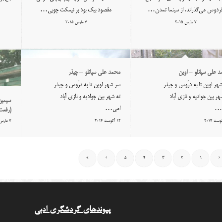
ردوس می‌گذراند. از سینما تمدن…
مقصود بیک بود بر نیمکت چوبی…
7 مارس 2015
7 مارس 2015
 علی سپانلو – اوین
محمد علی سپانلو – چیذر
هر اوین تا به درّوس و چیذر
سر شهر اوین تا به درّوس و چیذر
هر بین جوادیه و نازی آباد
ته شهر بین جوادیه و نازی آباد
سیمین
…
امی…
(رفعت
12 آگوست 2014
7 مارس 2015
»
›
5
4
3
2
1
‹
پیوندهای گردشگری ادبی