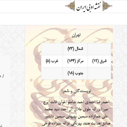
تهران
شمال (73)
شرق (12)
مرکز (164)
غرب (5)
جنوب (18)
از ج
نویسندگان و شعرا
احمدرضا احمدی
احمد شاملو
اخوان ثالث
ایرج
میرزا
بزرگ علوی
جلال آل احمد
سید محمد
علی جمالزاده
سیمین بهبهانی
سیمین دانشور
صادق هدایت
صمد بهرنگی
غزاله علیزاده
فرخی
شب