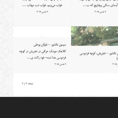
آبنمای سنگی پیچاپیچ که ب…
خواب می‌بینم، خواب شب مهتاب …
7 مارس 2015
7 مارس 2015
سیمین دانشور – خیابان بوعلی
کلاهک موشک عراقی در تجریش در کوچه
 دانشور – تجریش، کوچه فردوسی
فردوسی جدا شده- خود راکت ی…
)
7 مارس 2015
صفحه 3 از 6