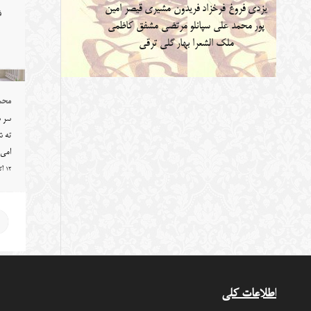
یزدی
فروغ فرخزاد
فریدون مشیری
قیصر امین
ف
پور
محمد علی سپانلو
مرتضی مشفق کاظمی
ملک الشعرا بهار
گلی ترقی
محمد
سر ش
ته ش
امی
12 آگوست 2014
اطلاعات کلی