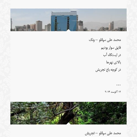
محمد علی سپانلو – ونک
قایق سوار بودیم
در ایستگاه آب
بالای نهرها
در کوچه باغ تجریش
…
12 آگوست 2014
محمد علی سپانلو – تجریش