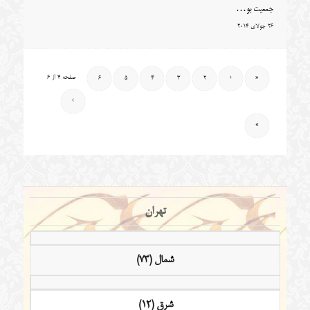
جمعیت بو…
26 جولای 2014
صفحه 4 از 6
6
5
4
3
2
‹
«
›
»
تهران
شمال (73)
شرق (12)