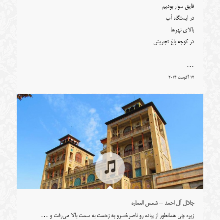
قایق سوار بودیم
در ایستگاه آب
بالای نهرها
در کوچه باغ تجریش
…
12 آگوست 2014
جلال آل احمد – شمس العماره
زیره چی همانطور از پیاده رو ناصرخسرو به زحمت به سمت بالا می‌رفت و …