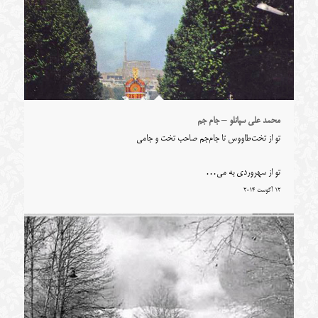
محمد علی سپانلو – جام جم
تو از تخت‌طاووس تا جام‌جم صاحب تخت و جامی
تو از سهروردی به می…
12 آگوست 2014