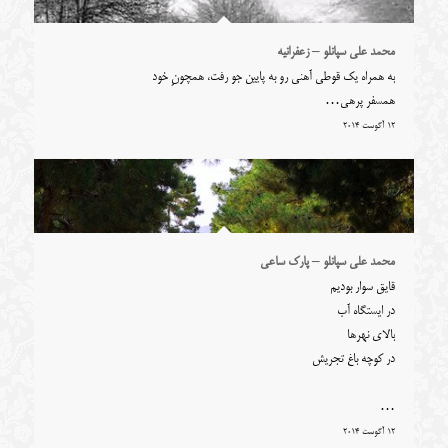
محمد علی سپانلو – زعفرانیه
به همراه یک قوطی آهنی رو به پایین جو رفت، همچونِ خود
همسفر پرهی…
12 آگوست 2014
محمد علی سپانلو – پارک ساعی
قایق سوار بودیم
در ایستگاه آب
بالای نهرها
در کوچه باغ تجریش
…
محمد علی سپانلو – باغ فردوس
12 آگوست 2014
قایق سوار بودیم