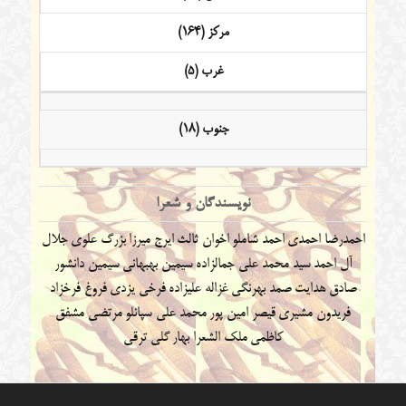
مرکز (164)
غرب (5)
جنوب (18)
نویسندگان و شعرا
احمدرضا احمدی
احمد شاملو
اخوان ثالث
ایرج میرزا
بزرگ علوی
جلال
آل احمد
سید محمد علی جمالزاده
سیمین بهبهانی
سیمین دانشور
صادق هدایت
صمد بهرنگی
غزاله علیزاده
فرخی یزدی
فروغ فرخزاد
فریدون مشیری
قیصر امین پور
محمد علی سپانلو
مرتضی مشفق
کاظمی
ملک الشعرا بهار
گلی ترقی