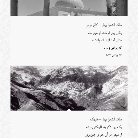
ملک الشعرا بهار – کاخ مرمر
یکی روز فرخنده از مهر ماه
مثال آمد از درگه پادشاه
که برخیز و…
26 جولای 2014
ملک الشعرا بهار – قلهک
یک روز دگر به قلهکش بردم
از شهر، در آن هوای جان‌پرور