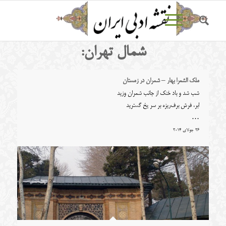
شمال تهران:
ملک الشعرا بهار – شمران در زمستان
شب شد و باد خنک از جانب شمران وزید
ابر، فرش برف‌ریزه بر سر یخ گسترید
…
26 جولای 2014