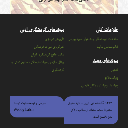
اطلاعات کلی
پیوندهای گردشگری ادبی
اطلاعات نویسندگان و شاعران مورد بررسی
داریوش شهبازی
کتاب‌شناسی سایت
خبرگزاری میراث فرهنگی
سايت جامع گردشگري ايران
پیوندهای مفید
پرتال سازمان ميراث فرهنگي، صنايع دستي و
گنجور
گردشگري
ویراست‌لایو
ویراسباز: ویراستار رایگان فارسی
۱۳۹۳ © نقشه ادبی ایران - كليه حقوق
طراحی و توسعه سایت توسط:
محفوظ است، استفاده از مطالب با ذكر
WebbyLab.ir
منبع بلامانع است.