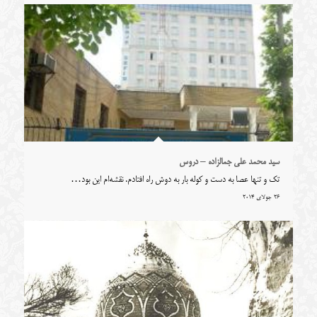
سید محمد علی جمالزاده – دروس
تک و تنها عصا به دست و کوله بار به دوش راه افتادم. نقشه‌ام این بود…
26 جولای 2014