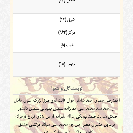
شمال (73)
شرق (12)
مرکز (164)
غرب (5)
جنوب (18)
نویسندگان و شعرا
احمدرضا احمدی
احمد شاملو
اخوان ثالث
ایرج میرزا
بزرگ علوی
جلال
آل احمد
سید محمد علی جمالزاده
سیمین بهبهانی
سیمین دانشور
صادق هدایت
صمد بهرنگی
غزاله علیزاده
فرخی یزدی
فروغ فرخزاد
فریدون مشیری
قیصر امین پور
محمد علی سپانلو
مرتضی مشفق
کاظمی
ملک الشعرا بهار
گلی ترقی