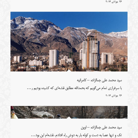
26 جولای 2014
سید محمد علی جمالزاده – کامرانیه
با سرفرازی تمام می‌گویم که بحمدالله مطابق نقشه‌ای که کشیده بودیم ر…
26 جولای 2014
سید محمد علی جمالزاده – اوین
تک و تنها عصا به دست و کوله بار به دوش راه افتادم. نقشه‌ام این بود…