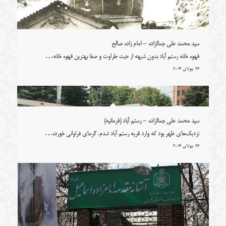
سید محمد علی جمالزاده – امام زاده صالح
قهوه خانه رستم آباد بدون شبهه از حیث طراوت و صفا بهترین قهوه خانه…
26 جولای 2014
سید محمد علی جمالزاده – رستم آباد (فرمانیه)
نزدیک‌های ظهر بود که وارد قریه رستم آباد شدم. گرمای فراوانی خورده…
26 جولای 2014