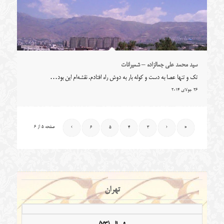
سید محمد علی جمالزاده – شمیرانات
تک و تنها عصا به دست و کوله بار به دوش راه افتادم. نقشه‌ام این بود…
26 جولای 2014
صفحه 5 از 6
›
6
5
4
3
‹
«
تهران