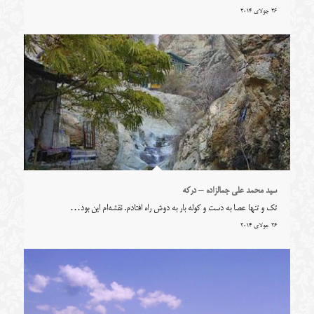
26 جولای 2014
سید محمد علی جمالزاده – درکه
تک و تنها عصا به دست و کوله بار به دوش راه افتادم. نقشه‌ام این بود…
26 جولای 2014