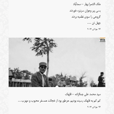
ملک الشعرا بهار – سعدآباد
بسی پیر وجوان سرنیزه خوردند
گروهی را سوی نظمیه بردند
چهل تن …
26 جولای 2014
سید محمد علی جمالزاده – قلهک
کم کم به قلهک رسیده بودیم. هرطور بود از خجالت همسفر محبوب و مهرب…
26 جولای 2014