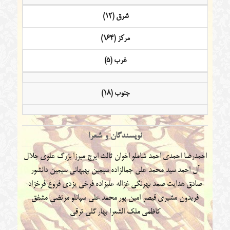
شرق (12)
مرکز (164)
غرب (5)
جنوب (18)
نویسندگان و شعرا
احمدرضا احمدی
احمد شاملو
اخوان ثالث
ایرج میرزا
بزرگ علوی
جلال
آل احمد
سید محمد علی جمالزاده
سیمین بهبهانی
سیمین دانشور
صادق هدایت
صمد بهرنگی
غزاله علیزاده
فرخی یزدی
فروغ فرخزاد
فریدون مشیری
قیصر امین پور
محمد علی سپانلو
مرتضی مشفق
کاظمی
ملک الشعرا بهار
گلی ترقی