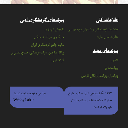
اطلاعات کلی
پیوندهای گردشگری ادبی
اطلاعات نویسندگان و شاعران مورد بررسی
داریوش شهبازی
کتاب‌شناسی سایت
خبرگزاری میراث فرهنگی
سايت جامع گردشگري ايران
پیوندهای مفید
پرتال سازمان ميراث فرهنگي، صنايع دستي و
گنجور
گردشگري
ویراست‌لایو
ویراسباز: ویراستار رایگان فارسی
۱۳۹۳ © نقشه ادبی ایران - كليه حقوق
طراحی و توسعه سایت توسط:
محفوظ است، استفاده از مطالب با ذكر
WebbyLab.ir
منبع بلامانع است.