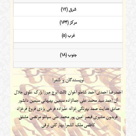
شرق (12)
مرکز (164)
غرب (5)
جنوب (18)
نویسندگان و شعرا
احمدرضا احمدی
احمد شاملو
اخوان ثالث
ایرج میرزا
بزرگ علوی
جلال
آل احمد
سید محمد علی جمالزاده
سیمین بهبهانی
سیمین دانشور
صادق هدایت
صمد بهرنگی
غزاله علیزاده
فرخی یزدی
فروغ فرخزاد
فریدون مشیری
قیصر امین پور
محمد علی سپانلو
مرتضی مشفق
کاظمی
ملک الشعرا بهار
گلی ترقی