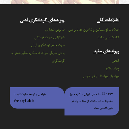
اطلاعات کلی
پیوندهای گردشگری ادبی
اطلاعات نویسندگان و شاعران مورد بررسی
داریوش شهبازی
کتاب‌شناسی سایت
خبرگزاری میراث فرهنگی
سايت جامع گردشگري ايران
پیوندهای مفید
پرتال سازمان ميراث فرهنگي، صنايع دستي و
گنجور
گردشگري
ویراست‌لایو
ویراسباز: ویراستار رایگان فارسی
۱۳۹۳ © نقشه ادبی ایران - كليه حقوق
طراحی و توسعه سایت توسط:
محفوظ است، استفاده از مطالب با ذكر
WebbyLab.ir
منبع بلامانع است.