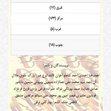
شرق (12)
مرکز (164)
غرب (5)
جنوب (18)
نویسندگان و شعرا
احمدرضا احمدی
احمد شاملو
اخوان ثالث
ایرج میرزا
بزرگ علوی
جلال
آل احمد
سید محمد علی جمالزاده
سیمین بهبهانی
سیمین دانشور
صادق هدایت
صمد بهرنگی
غزاله علیزاده
فرخی یزدی
فروغ فرخزاد
فریدون مشیری
قیصر امین پور
محمد علی سپانلو
مرتضی مشفق
کاظمی
ملک الشعرا بهار
گلی ترقی