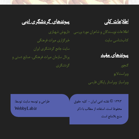
اطلاعات کلی
پیوندهای گردشگری ادبی
اطلاعات نویسندگان و شاعران مورد بررسی
داریوش شهبازی
کتاب‌شناسی سایت
خبرگزاری میراث فرهنگی
سايت جامع گردشگري ايران
پیوندهای مفید
پرتال سازمان ميراث فرهنگي، صنايع دستي و
گنجور
گردشگري
ویراست‌لایو
ویراسباز: ویراستار رایگان فارسی
۱۳۹۳ © نقشه ادبی ایران - كليه حقوق
طراحی و توسعه سایت توسط:
محفوظ است، استفاده از مطالب با ذكر
WebbyLab.ir
منبع بلامانع است.