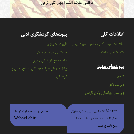
کاظمی
ملک الشعرا بهار
گلی ترقی
اطلاعات کلی
پیوندهای گردشگری ادبی
اطلاعات نویسندگان و شاعران مورد بررسی
داریوش شهبازی
کتاب‌شناسی سایت
خبرگزاری میراث فرهنگی
سايت جامع گردشگري ايران
پیوندهای مفید
پرتال سازمان ميراث فرهنگي، صنايع دستي و
گنجور
گردشگري
ویراست‌لایو
ویراسباز: ویراستار رایگان فارسی
۱۳۹۳ © نقشه ادبی ایران - كليه حقوق
طراحی و توسعه سایت توسط:
محفوظ است، استفاده از مطالب با ذكر
WebbyLab.ir
منبع بلامانع است.