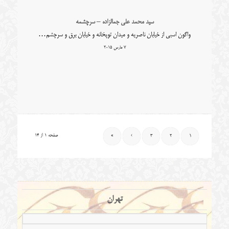
سید محمد علی جمالزاده – سرچشمه
واگون اسبی از خیابان ناصریه و میدان توپخانه و خیابان برق و سرچشم…
7 مارس 2015
صفحه 1 از 14
»
›
3
2
1
تهران