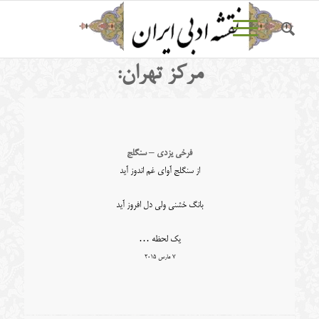
مرکز تهران:
فرخی یزدی – سنگلج
از سنگلج آوای غم اندوز آید
بانگ خشنی ولی دل افروز آید
یک لحظه …
7 مارس 2015