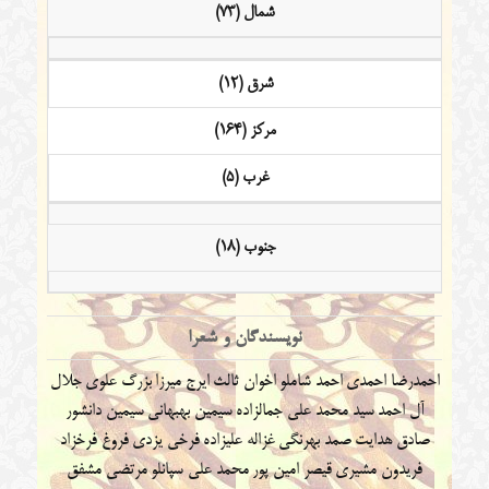
شمال (73)
شرق (12)
مرکز (164)
غرب (5)
جنوب (18)
نویسندگان و شعرا
احمدرضا احمدی
احمد شاملو
اخوان ثالث
ایرج میرزا
بزرگ علوی
جلال
آل احمد
سید محمد علی جمالزاده
سیمین بهبهانی
سیمین دانشور
صادق هدایت
صمد بهرنگی
غزاله علیزاده
فرخی یزدی
فروغ فرخزاد
فریدون مشیری
قیصر امین پور
محمد علی سپانلو
مرتضی مشفق