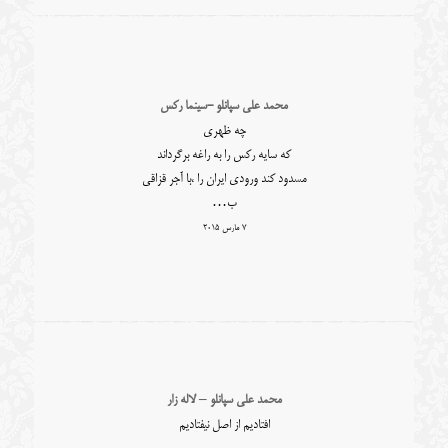
محمد علی سپانلو -سینما رکس
چه ظهری
که سایه رکس را به راغه برگرداند
مسدود کند ورودی ایران را ،با آجر قزاقی
ب…
7 مارس 2015
محمد علی سپانلو – لاله زار
افتادیم از اصل نیفتادیم