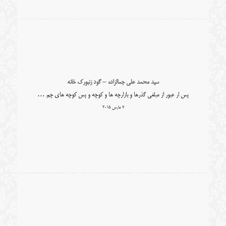
سید محمد علی جمالزاده – گود زنبورک خانه
پس ار عبور از مبلغی گذرها و بازارچه ها و کوچه و پس کوچه های چم …
7 مارس 2015