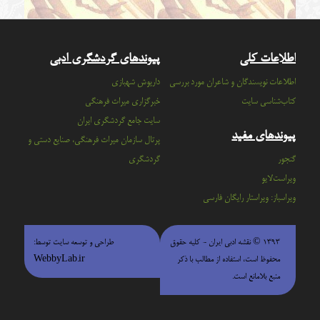
اطلاعات کلی
پیوندهای گردشگری ادبی
اطلاعات نویسندگان و شاعران مورد بررسی
داریوش شهبازی
کتاب‌شناسی سایت
خبرگزاری میراث فرهنگی
سايت جامع گردشگري ايران
پیوندهای مفید
پرتال سازمان ميراث فرهنگي، صنايع دستي و
گنجور
گردشگري
ویراست‌لایو
ویراسباز: ویراستار رایگان فارسی
۱۳۹۳ © نقشه ادبی ایران - كليه حقوق
طراحی و توسعه سایت توسط:
محفوظ است، استفاده از مطالب با ذكر
WebbyLab.ir
منبع بلامانع است.