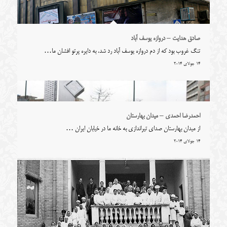
صادق هدایت – دروازه یوسف آباد
تنگ غروب بود که از دم دروازه یوسف آباد رد شد. به دایره پرتو افشان ما…
14 جولای 2014
احمدرضا احمدی – میدان بهارستان
از میدان بهارستان صدای تیراندازی به خانه ما در خیابان ایران …
14 جولای 2014