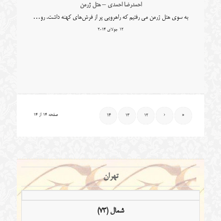
احمدرضا احمدی – هتل ژرمن
به سوی هتل ژرمن می رفتیم که راهرویی پر از فرش‌های کهنه داشت. رو…
12 جولای 2014
صفحه 14 از 14
14
13
12
‹
«
تهران
شمال (73)