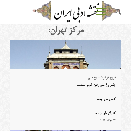
مرکز تهران:
فروغ فرخزاد – باغ ملی
چقدر باغ ملی رفتن خوب است...
کسی می آید...
که باغ ملی را …
14 جولای 2014