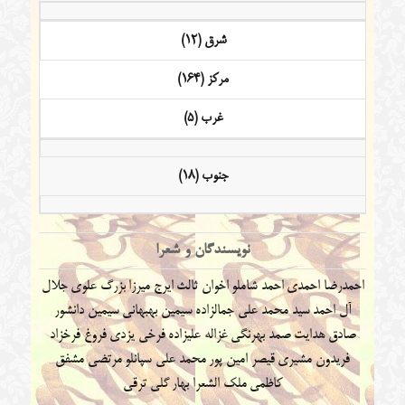
شرق (12)
مرکز (164)
غرب (5)
جنوب (18)
نویسندگان و شعرا
احمدرضا احمدی
احمد شاملو
اخوان ثالث
ایرج میرزا
بزرگ علوی
جلال
آل احمد
سید محمد علی جمالزاده
سیمین بهبهانی
سیمین دانشور
صادق هدایت
صمد بهرنگی
غزاله علیزاده
فرخی یزدی
فروغ فرخزاد
فریدون مشیری
قیصر امین پور
محمد علی سپانلو
مرتضی مشفق
کاظمی
ملک الشعرا بهار
گلی ترقی