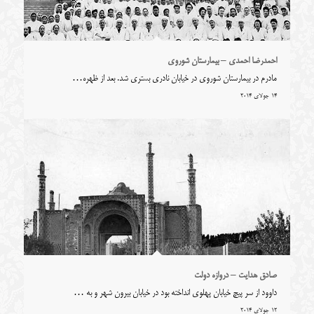
احمدرضا احمدی – بیمارستان شوروی
مادرم در بیمارستان شوروی در خیابان نادری بستری شد. بعد از ظهر‌ه…
14 جولای 2014
صادق هدایت – دروازه دولت
داوود از سر پیچ خیابان پهلوی انداخته بود در خیابان بیرون شهر و به …
12 جولای 2014