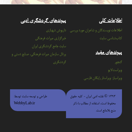
اطلاعات کلی
پیوندهای گردشگری ادبی
اطلاعات نویسندگان و شاعران مورد بررسی
داریوش شهبازی
کتاب‌شناسی سایت
خبرگزاری میراث فرهنگی
سايت جامع گردشگري ايران
پیوندهای مفید
پرتال سازمان ميراث فرهنگي، صنايع دستي و
گنجور
گردشگري
ویراست‌لایو
ویراسباز: ویراستار رایگان فارسی
۱۳۹۳ © نقشه ادبی ایران - كليه حقوق
طراحی و توسعه سایت توسط:
محفوظ است، استفاده از مطالب با ذكر
WebbyLab.ir
منبع بلامانع است.