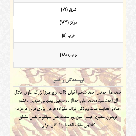
شرق (12)
مرکز (164)
غرب (5)
جنوب (18)
نویسندگان و شعرا
احمدرضا احمدی
احمد شاملو
اخوان ثالث
ایرج میرزا
بزرگ علوی
جلال
آل احمد
سید محمد علی جمالزاده
سیمین بهبهانی
سیمین دانشور
صادق هدایت
صمد بهرنگی
غزاله علیزاده
فرخی یزدی
فروغ فرخزاد
فریدون مشیری
قیصر امین پور
محمد علی سپانلو
مرتضی مشفق
کاظمی
ملک الشعرا بهار
گلی ترقی