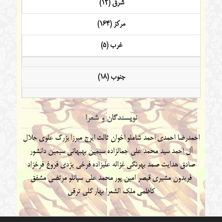
شرق (12)
مرکز (164)
غرب (5)
جنوب (18)
نویسندگان و شعرا
احمدرضا احمدی
احمد شاملو
اخوان ثالث
ایرج میرزا
بزرگ علوی
جلال
آل احمد
سید محمد علی جمالزاده
سیمین بهبهانی
سیمین دانشور
صادق هدایت
صمد بهرنگی
غزاله علیزاده
فرخی یزدی
فروغ فرخزاد
فریدون مشیری
قیصر امین پور
محمد علی سپانلو
مرتضی مشفق
کاظمی
ملک الشعرا بهار
گلی ترقی