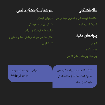
اطلاعات کلی
پیوندهای گردشگری ادبی
اطلاعات نویسندگان و شاعران مورد بررسی
داریوش شهبازی
کتاب‌شناسی سایت
خبرگزاری میراث فرهنگی
سايت جامع گردشگري ايران
پیوندهای مفید
پرتال سازمان ميراث فرهنگي، صنايع دستي و
گنجور
گردشگري
ویراست‌لایو
ویراسباز: ویراستار رایگان فارسی
۱۳۹۳ © نقشه ادبی ایران - كليه حقوق
طراحی و توسعه سایت توسط:
محفوظ است، استفاده از مطالب با ذكر
WebbyLab.ir
منبع بلامانع است.