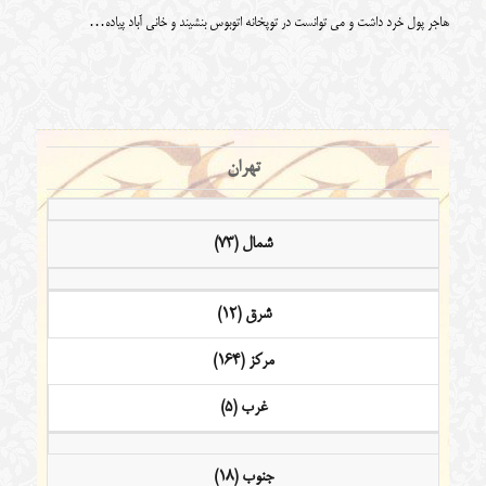
هاجر پول خرد داشت و می توانست در توپخانه اتوبوس بنشیند و خانی آباد پیاده…
تهران
شمال (73)
شرق (12)
مرکز (164)
غرب (5)
جنوب (18)