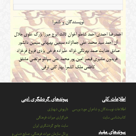
نویسندگان و شعرا
احمدرضا احمدی
احمد شاملو
اخوان ثالث
ایرج میرزا
بزرگ علوی
جلال
آل احمد
سید محمد علی جمالزاده
سیمین بهبهانی
سیمین دانشور
صادق هدایت
صمد بهرنگی
غزاله علیزاده
فرخی یزدی
فروغ فرخزاد
فریدون مشیری
قیصر امین پور
محمد علی سپانلو
مرتضی مشفق
کاظمی
ملک الشعرا بهار
گلی ترقی
اطلاعات کلی
پیوندهای گردشگری ادبی
اطلاعات نویسندگان و شاعران مورد بررسی
داریوش شهبازی
کتاب‌شناسی سایت
خبرگزاری میراث فرهنگی
سايت جامع گردشگري ايران
پیوندهای مفید
پرتال سازمان ميراث فرهنگي، صنايع دستي و