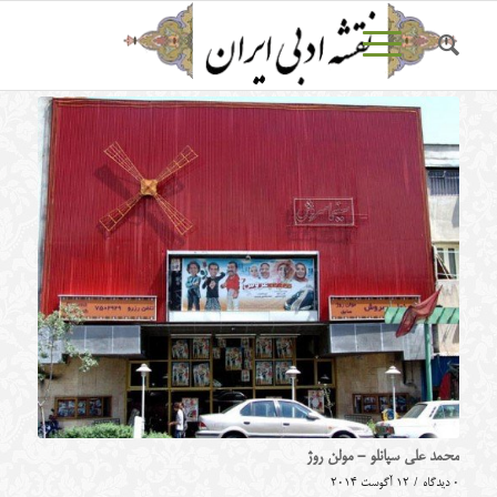
محمد علی سپانلو - مولن روژ
0 دیدگاه
/
12 آگوست 2014