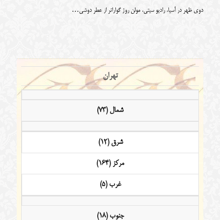
دوی ظهر در آسیا، رادیو سیتی، مولن روژ گواراتر از عطر دوشی…
تهران
شمال (73)
شرق (12)
مرکز (164)
غرب (5)
جنوب (18)