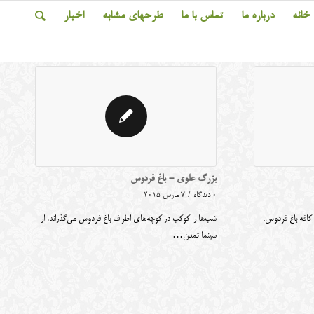
خانه
درباره ما
تماس با ما
طرحهای مشابه
اخبار
بزرگ علوی - باغ فردوس
0 دیدگاه
/
7 مارس 2015
 کافه باغ فردوس،
شب‌ها را کوکب در کوچه‌های اطراف باغ فردوس می‌گذراند. از
سینما تمدن…