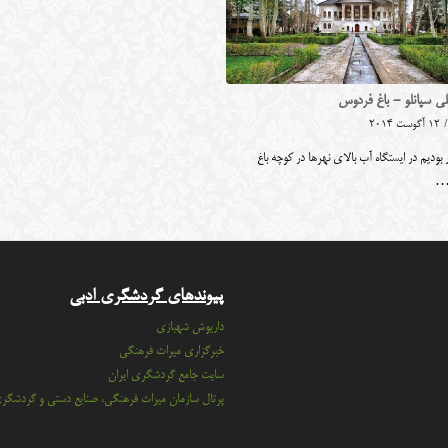
ی سپانلو - باغ فردوس
/
12 آگوست 2014
 بودیم در ایستگاه آب بالای نهرها در کوچه باغ
…
پیوندهای گردشگری ادبی
داریوش شهبازی
خبرگزاری میراث فرهنگی
سايت جامع گردشگري ايران
پرتال سازمان ميراث فرهنگي، صنايع دستي و گردشگر