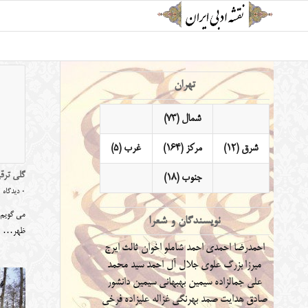
تهران
شمال (73)
شرق (12)
مرکز (164)
غرب (5)
گلی ترق
جنوب (18)
0 دیدگاه
می گویم م
نویسندگان و شعرا
ظهر…
احمدرضا احمدی
احمد شاملو
اخوان ثالث
ایرج
میرزا
بزرگ علوی
جلال آل احمد
سید محمد
علی جمالزاده
سیمین بهبهانی
سیمین دانشور
صادق هدایت
صمد بهرنگی
غزاله علیزاده
فرخی