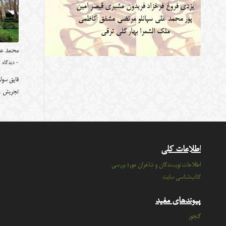
یزدی
فروغ فرخزاد
فریدون مشیری
قیصر امین
پور
محمد علی سپانلو
مرتضی مشفق کاظمی
ملک الشعرا بهار
گلی ترقی
محمد عل
0 دیدگاه
قایق سوار
تجریش 
اطلاعات کلی
اطلاعات نویسندگان و شاعران مورد بررسی
کتاب‌شناسی سایت
پیوندهای مفید
گنجور