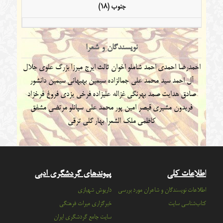
جنوب (18)
نویسندگان و شعرا
احمدرضا احمدی
احمد شاملو
اخوان ثالث
ایرج میرزا
بزرگ علوی
جلال
آل احمد
سید محمد علی جمالزاده
سیمین بهبهانی
سیمین دانشور
صادق هدایت
صمد بهرنگی
غزاله علیزاده
فرخی یزدی
فروغ فرخزاد
فریدون مشیری
قیصر امین پور
محمد علی سپانلو
مرتضی مشفق
کاظمی
ملک الشعرا بهار
گلی ترقی
اطلاعات کلی
پیوندهای گردشگری ادبی
اطلاعات نویسندگان و شاعران مورد بررسی
داریوش شهبازی
کتاب‌شناسی سایت
خبرگزاری میراث فرهنگی
سايت جامع گردشگري ايران