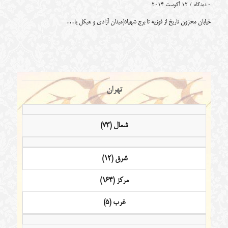
0 دیدگاه
/
12 آگوست 2014
خیابان محزون تاریخ از فوزیه تا برج شهیاد(میدان آزادی و هیکل یا…
تهران
شمال (73)
شرق (12)
مرکز (164)
غرب (5)