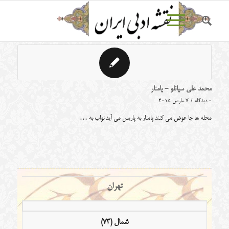
محمد علی سپانلو - پامنار
0 دیدگاه
/
7 مارس 2015
محله ها جا عوض می کنند پامنار به پاریس می آید نواب به …
تهران
شمال (73)