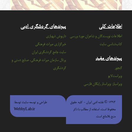
اطلاعات کلی
پیوندهای گردشگری ادبی
اطلاعات نویسندگان و شاعران مورد بررسی
داریوش شهبازی
کتاب‌شناسی سایت
خبرگزاری میراث فرهنگی
سايت جامع گردشگري ايران
پیوندهای مفید
پرتال سازمان ميراث فرهنگي، صنايع دستي و
گنجور
گردشگري
ویراست‌لایو
ویراسباز: ویراستار رایگان فارسی
۱۳۹۳ © نقشه ادبی ایران - كليه حقوق
طراحی و توسعه سایت توسط:
محفوظ است، استفاده از مطالب با ذكر
WebbyLab.ir
منبع بلامانع است.