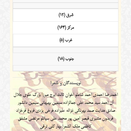
شرق (12)
مرکز (164)
غرب (5)
جنوب (18)
نویسندگان و شعرا
احمدرضا احمدی
احمد شاملو
اخوان ثالث
ایرج میرزا
بزرگ علوی
جلال
آل احمد
سید محمد علی جمالزاده
سیمین بهبهانی
سیمین دانشور
صادق هدایت
صمد بهرنگی
غزاله علیزاده
فرخی یزدی
فروغ فرخزاد
فریدون مشیری
قیصر امین پور
محمد علی سپانلو
مرتضی مشفق
کاظمی
ملک الشعرا بهار
گلی ترقی