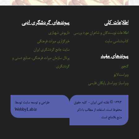
اطلاعات کلی
پیوندهای گردشگری ادبی
اطلاعات نویسندگان و شاعران مورد بررسی
داریوش شهبازی
کتاب‌شناسی سایت
خبرگزاری میراث فرهنگی
سايت جامع گردشگري ايران
پیوندهای مفید
پرتال سازمان ميراث فرهنگي، صنايع دستي و
گنجور
گردشگري
ویراست‌لایو
ویراسباز: ویراستار رایگان فارسی
۱۳۹۳ © نقشه ادبی ایران - كليه حقوق
طراحی و توسعه سایت توسط:
محفوظ است، استفاده از مطالب با ذكر
WebbyLab.ir
منبع بلامانع است.