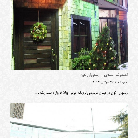
احمدرضا احمدی - رستوران لئون
0 دیدگاه
/
26 جولای 2014
رستوران لئون در میدان فردوسی نزدیک خیابان ویلا خاویار داشت. یک …