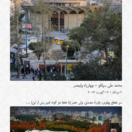
محمد علی سپانلو - چهارراه ولیعصر
2 دیدگاه
/
12 آگوست 2014
سر مقطع پهلوی، چارراه مصدق، ولی عصر (با حفظ هر گونه تغییر پس از این) …