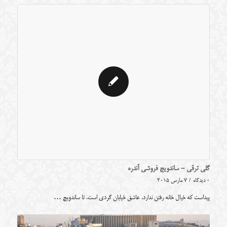
گلی ترقی - ساندویج فروشی آندره
0 دیدگاه
/
7 مارس 2015
پیداست که خیال خانه رفتن ندارد. عاشق خیابان گردی است. تا ساندویچ …