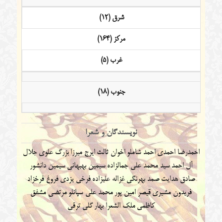
شرق (12)
مرکز (164)
غرب (5)
جنوب (18)
نویسندگان و شعرا
احمدرضا احمدی
احمد شاملو
اخوان ثالث
ایرج میرزا
بزرگ علوی
جلال
آل احمد
سید محمد علی جمالزاده
سیمین بهبهانی
سیمین دانشور
صادق هدایت
صمد بهرنگی
غزاله علیزاده
فرخی یزدی
فروغ فرخزاد
فریدون مشیری
قیصر امین پور
محمد علی سپانلو
مرتضی مشفق
کاظمی
ملک الشعرا بهار
گلی ترقی