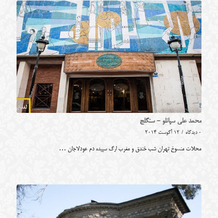
محمد علی سپانلو - سنگلج
0 دیدگاه
/
12 آگوست 2014
محلات منسوخ تهران شب خندق و مغرب ارگ سپیده دم عودلاجان …