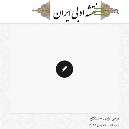
فرخی یزدی - سنگلج
0 دیدگاه
/
7 مارس 2015