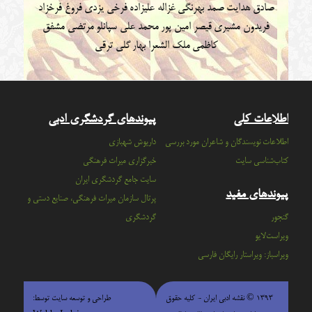
صادق هدایت
صمد بهرنگی
غزاله علیزاده
فرخی یزدی
فروغ فرخزاد
فریدون مشیری
قیصر امین پور
محمد علی سپانلو
مرتضی مشفق
کاظمی
ملک الشعرا بهار
گلی ترقی
اطلاعات کلی
پیوندهای گردشگری ادبی
اطلاعات نویسندگان و شاعران مورد بررسی
داریوش شهبازی
کتاب‌شناسی سایت
خبرگزاری میراث فرهنگی
سايت جامع گردشگري ايران
پیوندهای مفید
پرتال سازمان ميراث فرهنگي، صنايع دستي و
گنجور
گردشگري
ویراست‌لایو
ویراسباز: ویراستار رایگان فارسی
۱۳۹۳ © نقشه ادبی ایران - كليه حقوق
طراحی و توسعه سایت توسط: