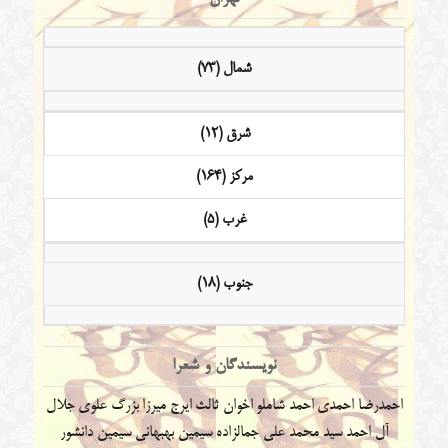
شمال (73)
شرق (12)
مرکز (164)
غرب (5)
جنوب (18)
نویسندگان و شعرا
احمدرضا احمدی
احمد شاملو
اخوان ثالث
ایرج میرزا
بزرگ علوی
جلال
آل احمد
سید محمد علی جمالزاده
سیمین بهبهانی
سیمین دانشور