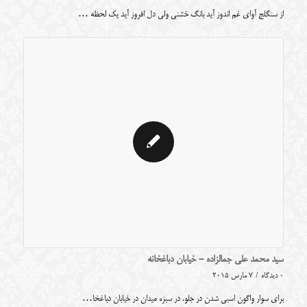
از سنگلج آوای غم اندوز آید بانگ خشنی ولی دل افروز آید یک لحظه …
سید محمد علی جمالزاده - خیابان دباغخانه
0 دیدگاه
/
7 مارس 2015
برای سوار واگون اسبی شدن در جلو، در سبزه میدان در خیابان دباغخا…