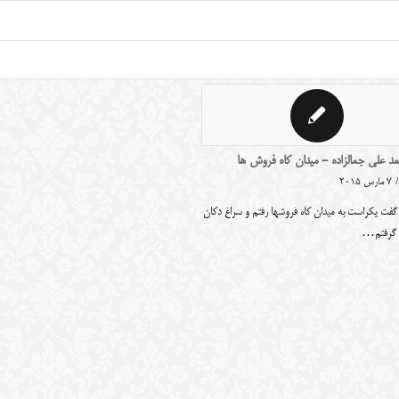
د علی جمالزاده - میدان کاه فروش ها
/
7 مارس 2015
گفت یکراست به میدان کاه فروشها رفتم و سراغ دکان
 گرفتم…