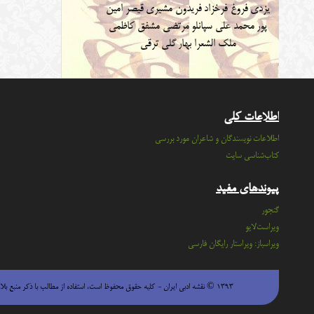
یزدی
فروغ فرخزاد
فریدون مشیری
قیصر امین
پور
محمد علی سپانلو
مرتضی مشفق کاظمی
ملک الشعرا بهار
گلی ترقی
اطلاعات کلی
اطلاعات نویسندگان و شاعران مورد بررسی
کتاب‌شناسی سایت
پیوندهای مفید
گنجور
ویراست‌لایو
ویراسباز: ویراستار رایگان فارسی
۱۳۹۳ © نقشه ادبی ایران - كليه حقوق محفوظ است، استفاده از مطالب با ذكر منبع بلامانع است.