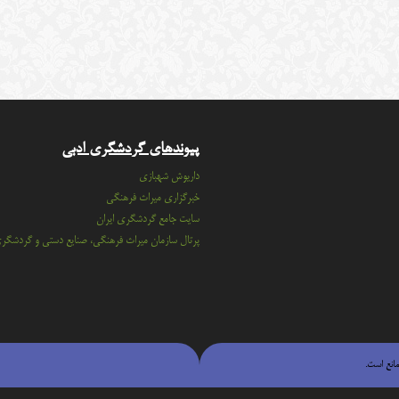
پیوندهای گردشگری ادبی
داریوش شهبازی
خبرگزاری میراث فرهنگی
سايت جامع گردشگري ايران
پرتال سازمان ميراث فرهنگي، صنايع دستي و گردشگر