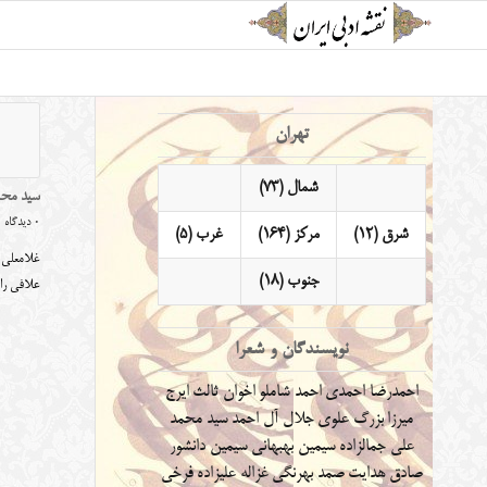
تهران
شمال (73)
سید محم
0 دیدگاه
شرق (12)
مرکز (164)
غرب (5)
غلامعلی 
جنوب (18)
علافی را
نویسندگان و شعرا
احمدرضا احمدی
احمد شاملو
اخوان ثالث
ایرج
میرزا
بزرگ علوی
جلال آل احمد
سید محمد
علی جمالزاده
سیمین بهبهانی
سیمین دانشور
صادق هدایت
صمد بهرنگی
غزاله علیزاده
فرخی