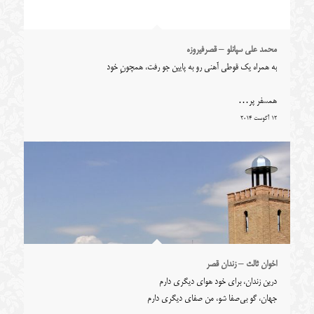
محمد علی سپانلو – قصرفیروزه
به همراه یک قوطی آهنی رو به پایین جو رفت، همچونِ خود
همسفر پر…
12 آگوست 2014
اخوان ثالث – زندان قصر
درین زندان، برای خود هوای دیگری دارم
جهان، گو بی‌صفا شو، من صفای دیگری دارم