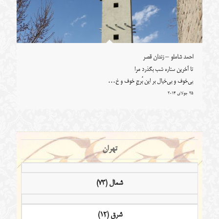
احمد شاملو – زندان قصر
تا آخرین ستاره‌ شب بگذرد مرا
بی‌خوف و بی‌خیال بر این بُرجِ خوف و خ…
25 جولای 2014
تهران
شمال (73)
شرق (12)