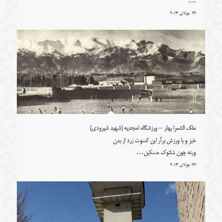
…
26 جولای 2014
ملک الشعرا بهار – ورزشگاه امجدیه (شهید شیرودی)
خیز و با ورزش برآر این کسوت زرد از بدن
ورنه چون شلتوک مسکین…
26 جولای 2014