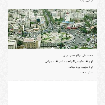
12 آگوست 2014
محمد علی سپانلو – سهروردی
تو از تخت‌طاووس تا جام‌جم صاحب تخت و جامی
تو از سهروردی به میدا…
12 آگوست 2014