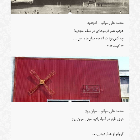
محمد علی سپانلو – امجدیه
عجب عمر فرسوده‌ای در صف امجدیه!
چه کس بود در ازدحام سالن‌های س…
12 آگوست 2014
محمد علی سپانلو – مولن روژ
دوی ظهر در آسیا، رادیو سیتی، مولن روژ
گواراتر از عطر دوشی…