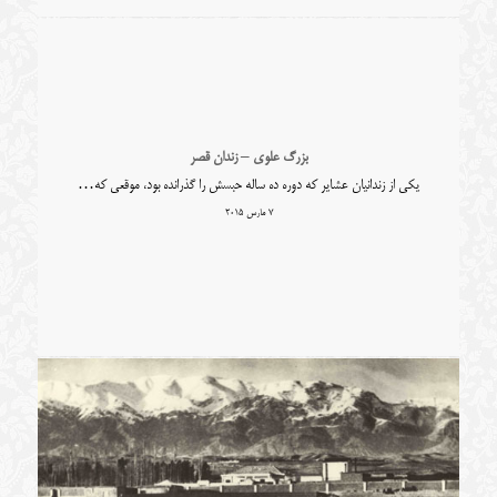
بزرگ علوی – زندان قصر
یکی از زندانیان عشایر که دوره ده ساله حبسش را گذرانده بود، موقعی که…
7 مارس 2015