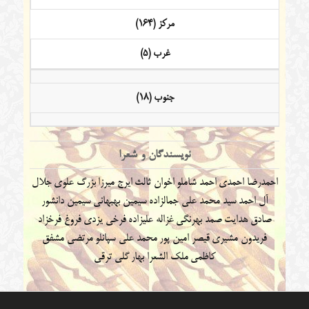
مرکز (164)
غرب (5)
جنوب (18)
نویسندگان و شعرا
احمدرضا احمدی
احمد شاملو
اخوان ثالث
ایرج میرزا
بزرگ علوی
جلال
آل احمد
سید محمد علی جمالزاده
سیمین بهبهانی
سیمین دانشور
صادق هدایت
صمد بهرنگی
غزاله علیزاده
فرخی یزدی
فروغ فرخزاد
فریدون مشیری
قیصر امین پور
محمد علی سپانلو
مرتضی مشفق
کاظمی
ملک الشعرا بهار
گلی ترقی