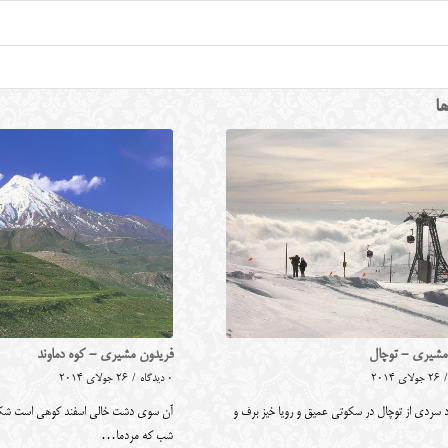
ها
مشیری - توچال
فریدون مشیری - كوه دماوند
/
26 جولای 2014
0 دیدگاه
/
26 جولای 2014
د سردی از توچال در سکوتی عمیق و رویا خیز برف و
آن سوی دشت خالی اسفند کوهی است شکل
شب که مردما…