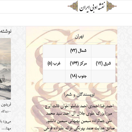
نوشته‌
تهران
شمال (73)
شرق (12)
مرکز (164)
غرب (5)
جنوب (18)
نویسندگان و شعرا
فریدون 
احمدرضا احمدی
احمد شاملو
اخوان ثالث
ایرج
0 دیدگاه
میرزا
بزرگ علوی
جلال آل احمد
سید محمد
علی جمالزاده
سیمین بهبهانی
سیمین دانشور
می‌وزد با
صادق هدایت
صمد بهرنگی
غزاله علیزاده
فرخی
مهتا…