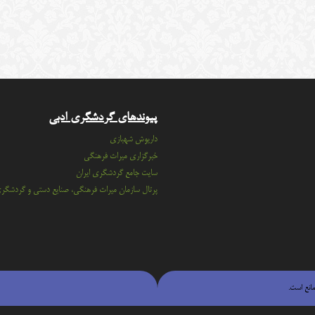
پیوندهای گردشگری ادبی
داریوش شهبازی
خبرگزاری میراث فرهنگی
سايت جامع گردشگري ايران
پرتال سازمان ميراث فرهنگي، صنايع دستي و گردشگر