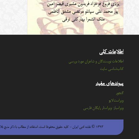
یزدی
فروغ فرخزاد
فریدون مشیری
قیصر امین
پور
محمد علی سپانلو
مرتضی مشفق کاظمی
ملک الشعرا بهار
گلی ترقی
اطلاعات کلی
اطلاعات نویسندگان و شاعران مورد بررسی
کتاب‌شناسی سایت
پیوندهای مفید
گنجور
ویراست‌لایو
ویراسباز: ویراستار رایگان فارسی
۱۳۹۳ © نقشه ادبی ایران - كليه حقوق محفوظ است، استفاده از مطالب با ذكر منبع بلامانع است.