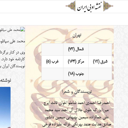
تهران
محمد علی سپانلو، مشهور به شاعر تهران (زاده ۲۹ آب
شمال (73)
وی در کنار برگردان
کارنامه خود دارد.
شرق (12)
مرکز (164)
غرب (5)
نویسندگان ایران بو
جنوب (18)
نوشته‌
نویسندگان و شعرا
احمدرضا احمدی
احمد شاملو
اخوان ثالث
ایرج
میرزا
بزرگ علوی
جلال آل احمد
سید محمد
علی جمالزاده
سیمین بهبهانی
سیمین دانشور
صادق هدایت
صمد بهرنگی
غزاله علیزاده
فرخی