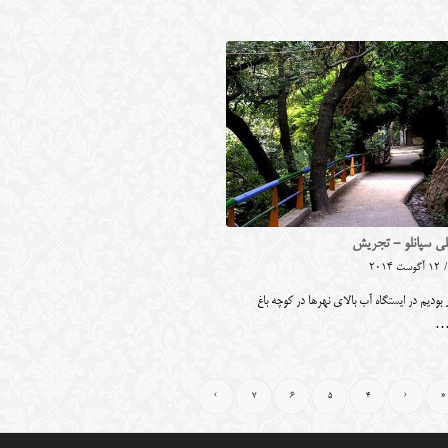
ی سپانلو - تجریش
/
12 آگوست 2014
 بودیم در ایستگاه آب بالای نهرها در کوچه باغ
…
›
7
6
5
4
‹
«