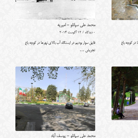
محمد علی سپانلو - امیریه
0 دیدگاه
/
12 آگوست 2014
 در کوچه باغ
قایق سوار بودیم در ایستگاه آب بالای نهرها در کوچه باغ
تجریش …
محمد علی سپانلو - یوسف آباد