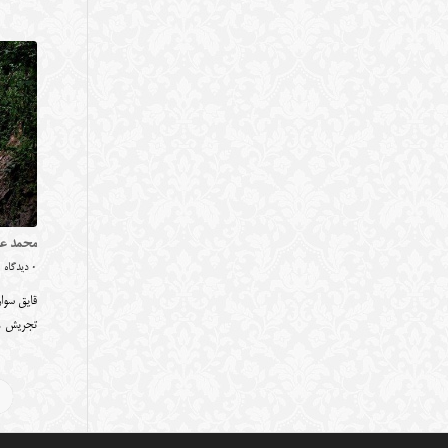
محمد عل
0 دیدگاه
قایق سوار
تجریش 