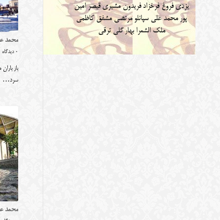
یزدی
فروغ فرخزاد
فریدون مشیری
قیصر امین
پور
محمد علی سپانلو
مرتضی مشفق کاظمی
ملک الشعرا بهار
گلی ترقی
محمد عل
0 دیدگاه
باز باران
سرد…
محمد علی