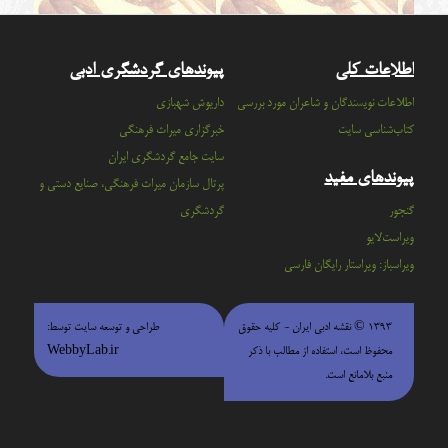
اطلاعات کلی
پیوندهای گردشگری ادبی
اطلاعات نویسندگان و شاعران مورد بررسی
داریوش شهبازی
کتاب‌شناسی سایت
خبرگزاری میراث فرهنگی
سايت جامع گردشگري ايران
پیوندهای مفید
پرتال سازمان ميراث فرهنگي، صنايع دستي و
گنجور
گردشگري
ویراست‌لایو
ویراسباز: ویراستار رایگان فارسی
۱۳۹۳ © نقشه ادبی ایران - كليه حقوق
طراحی و توسعه سایت توسط:
محفوظ است، استفاده از مطالب با ذكر
WebbyLab.ir
منبع بلامانع است.