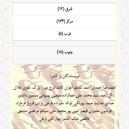
شرق (12)
مرکز (164)
غرب (5)
جنوب (18)
نویسندگان و شعرا
احمدرضا احمدی
احمد شاملو
اخوان ثالث
ایرج میرزا
بزرگ علوی
جلال
آل احمد
سید محمد علی جمالزاده
سیمین بهبهانی
سیمین دانشور
صادق هدایت
صمد بهرنگی
غزاله علیزاده
فرخی یزدی
فروغ فرخزاد
فریدون مشیری
قیصر امین پور
محمد علی سپانلو
مرتضی مشفق
کاظمی
ملک الشعرا بهار
گلی ترقی