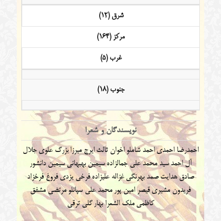
شرق (12)
مرکز (164)
غرب (5)
جنوب (18)
نویسندگان و شعرا
احمدرضا احمدی
احمد شاملو
اخوان ثالث
ایرج میرزا
بزرگ علوی
جلال
آل احمد
سید محمد علی جمالزاده
سیمین بهبهانی
سیمین دانشور
صادق هدایت
صمد بهرنگی
غزاله علیزاده
فرخی یزدی
فروغ فرخزاد
فریدون مشیری
قیصر امین پور
محمد علی سپانلو
مرتضی مشفق
کاظمی
ملک الشعرا بهار
گلی ترقی