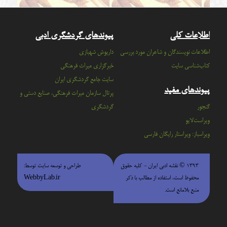
اطلاعات کلی
پیوندهای گردشگری ادبی
اطلاعات نویسندگان و شاعران مورد بررسی
داریوش شهبازی
کتاب‌شناسی سایت
خبرگزاری میراث فرهنگی
سايت جامع گردشگري ايران
پیوندهای مفید
پرتال سازمان ميراث فرهنگي، صنايع دستي و
گنجور
گردشگري
ویراست‌لایو
ویراسباز: ویراستار رایگان فارسی
۱۳۹۳ © نقشه ادبی ایران - كليه حقوق
طراحی و توسعه سایت توسط:
محفوظ است، استفاده از مطالب با ذكر
WebbyLab.ir
منبع بلامانع است.