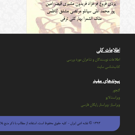
یزدی
فروغ فرخزاد
فریدون مشیری
قیصر امین
پور
محمد علی سپانلو
مرتضی مشفق کاظمی
ملک الشعرا بهار
گلی ترقی
اطلاعات کلی
اطلاعات نویسندگان و شاعران مورد بررسی
کتاب‌شناسی سایت
پیوندهای مفید
گنجور
ویراست‌لایو
ویراسباز: ویراستار رایگان فارسی
۱۳۹۳ © نقشه ادبی ایران - كليه حقوق محفوظ است، استفاده از مطالب با ذكر منبع بلامانع است.