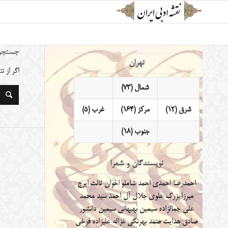
جستجو
تهران
اگر از 
شمال (73)
شرق (12)
مرکز (164)
غرب (5)
جنوب (18)
نویسندگان و شعرا
احمدرضا احمدی
احمد شاملو
اخوان ثالث
ایرج
میرزا
بزرگ علوی
جلال آل احمد
سید محمد
علی جمالزاده
سیمین بهبهانی
سیمین دانشور
صادق هدایت
صمد بهرنگی
غزاله علیزاده
فرخی