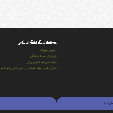
پیوندهای گردشگری ادبی
داریوش شهبازی
خبرگزاری میراث فرهنگی
سايت جامع گردشگري ايران
پرتال سازمان ميراث فرهنگي، صنايع دستي و گردشگر