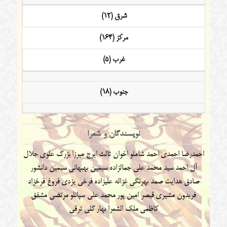
شرق (12)
مرکز (164)
غرب (5)
جنوب (18)
نویسندگان و شعرا
احمدرضا احمدی
احمد شاملو
اخوان ثالث
ایرج میرزا
بزرگ علوی
جلال
آل احمد
سید محمد علی جمالزاده
سیمین بهبهانی
سیمین دانشور
صادق هدایت
صمد بهرنگی
غزاله علیزاده
فرخی یزدی
فروغ فرخزاد
فریدون مشیری
قیصر امین پور
محمد علی سپانلو
مرتضی مشفق
کاظمی
ملک الشعرا بهار
گلی ترقی