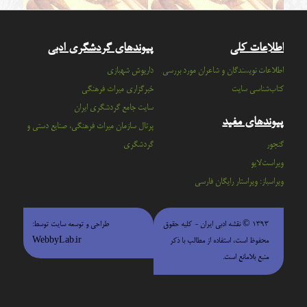
اطلاعات کلی
پیوندهای گردشگری ادبی
اطلاعات نویسندگان و شاعران مورد بررسی
داریوش شهبازی
کتاب‌شناسی سایت
خبرگزاری میراث فرهنگی
سايت جامع گردشگري ايران
پیوندهای مفید
پرتال سازمان ميراث فرهنگي، صنايع دستي و
گنجور
گردشگري
ویراست‌لایو
ویراسباز: ویراستار رایگان فارسی
۱۳۹۳ © نقشه ادبی ایران - كليه حقوق
طراحی و توسعه سایت توسط:
محفوظ است، استفاده از مطالب با ذكر
WebbyLab.ir
منبع بلامانع است.