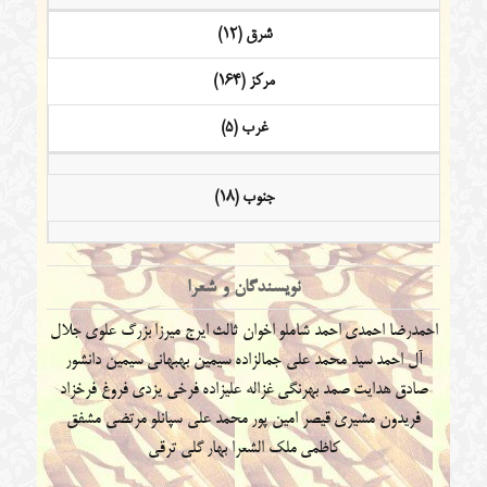
شرق (12)
مرکز (164)
غرب (5)
جنوب (18)
نویسندگان و شعرا
احمدرضا احمدی
احمد شاملو
اخوان ثالث
ایرج میرزا
بزرگ علوی
جلال
آل احمد
سید محمد علی جمالزاده
سیمین بهبهانی
سیمین دانشور
صادق هدایت
صمد بهرنگی
غزاله علیزاده
فرخی یزدی
فروغ فرخزاد
فریدون مشیری
قیصر امین پور
محمد علی سپانلو
مرتضی مشفق
کاظمی
ملک الشعرا بهار
گلی ترقی