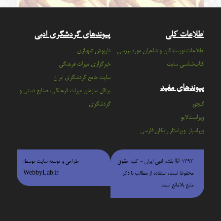
اطلاعات کلی
پیوندهای گردشگری ادبی
اطلاعات نویسندگان و شاعران مورد بررسی
داریوش شهبازی
کتاب‌شناسی سایت
خبرگزاری میراث فرهنگی
سايت جامع گردشگري ايران
پیوندهای مفید
پرتال سازمان ميراث فرهنگي، صنايع دستي و
گنجور
گردشگري
ویراست‌لایو
ویراسباز: ویراستار رایگان فارسی
۱۳۹۳ © نقشه ادبی ایران - كليه حقوق
طراحی و توسعه سایت توسط:
محفوظ است، استفاده از مطالب با ذكر
WebbyLab.ir
منبع بلامانع است.