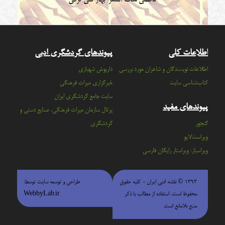
اطلاعات کلی
پیوندهای گردشگری ادبی
اطلاعات نویسندگان و شاعران مورد بررسی
داریوش شهبازی
کتاب‌شناسی سایت
خبرگزاری میراث فرهنگی
سايت جامع گردشگري ايران
پیوندهای مفید
پرتال سازمان ميراث فرهنگي، صنايع دستي و
گنجور
گردشگري
ویراست‌لایو
ویراسباز: ویراستار رایگان فارسی
۱۳۹۳ © نقشه ادبی ایران - كليه حقوق
طراحی و توسعه سایت توسط:
محفوظ است، استفاده از مطالب با ذكر
WebbyLab.ir
منبع بلامانع است.