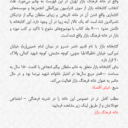
واقع در خانه فرهنگ بازار تهران در این فهرست به چشم می‌خورد. علت
انتخاب کتابخانه بازار از سوی فدراسیون بین‌المللی انجمن‌ها و موسسه‌های
کتابداری واقع شدن آن در خانه تاریخی و زیبای سلطان بیگم از نزدیکان
ناصرالدین شاه است که یک تالار آینه زیبا در آن وجود دارد. این کتابخانه با
داشتن حدود 6000 جلد کتاب با موضوع‌های متنوع با تاکید بر کتب موزه و
بازار در خانه فرهنگ بازار واقع شده است.
کتابخانه بازار با نام قدیم ناصر خسرو در میدان امام خمینی(ره)، خیابان
امیرکبیر، خیابان ناظم‌الاطبا جنوبی، کوچه حشمتی، کوچه شهید کمالی، پلاک
20 قرار دارد.
بنای کتابخانه بازار متعلق به خانم سلطان بیگم شجاعی با قدمت 150 سال به
مساحت 800متر مربع سال‌ها در اختیار خانواده شهید نیرنما بود و در حال
حاضر به عنوان خانه فرهنگ بازار فعالیت می‌کند.
منبع:
دنیای اقتصاد
مطلب کامل تر در خصوص این خانه را در نشریه فرهنگی – اجتماعی
عودلاجان و از طریق لینک زیر مشاهده فرمایید:
خانه فرهنگ بازار