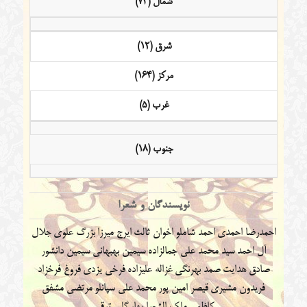
شمال (73)
شرق (12)
مرکز (164)
غرب (5)
جنوب (18)
نویسندگان و شعرا
احمدرضا احمدی
احمد شاملو
اخوان ثالث
ایرج میرزا
بزرگ علوی
جلال
آل احمد
سید محمد علی جمالزاده
سیمین بهبهانی
سیمین دانشور
صادق هدایت
صمد بهرنگی
غزاله علیزاده
فرخی یزدی
فروغ فرخزاد
فریدون مشیری
قیصر امین پور
محمد علی سپانلو
مرتضی مشفق
کاظمی
ملک الشعرا بهار
گلی ترقی