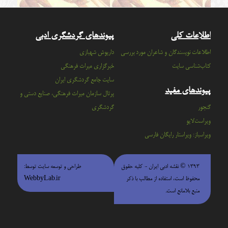
اطلاعات کلی
پیوندهای گردشگری ادبی
اطلاعات نویسندگان و شاعران مورد بررسی
داریوش شهبازی
کتاب‌شناسی سایت
خبرگزاری میراث فرهنگی
سايت جامع گردشگري ايران
پیوندهای مفید
پرتال سازمان ميراث فرهنگي، صنايع دستي و
گنجور
گردشگري
ویراست‌لایو
ویراسباز: ویراستار رایگان فارسی
۱۳۹۳ © نقشه ادبی ایران - كليه حقوق
طراحی و توسعه سایت توسط:
محفوظ است، استفاده از مطالب با ذكر
WebbyLab.ir
منبع بلامانع است.