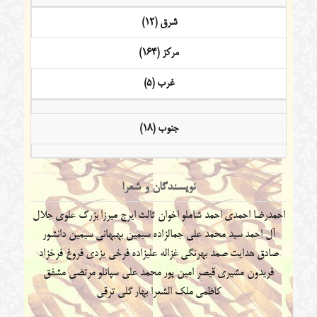
شرق (12)
مرکز (164)
غرب (5)
جنوب (18)
نویسندگان و شعرا
احمدرضا احمدی
احمد شاملو
اخوان ثالث
ایرج میرزا
بزرگ علوی
جلال
آل احمد
سید محمد علی جمالزاده
سیمین بهبهانی
سیمین دانشور
صادق هدایت
صمد بهرنگی
غزاله علیزاده
فرخی یزدی
فروغ فرخزاد
فریدون مشیری
قیصر امین پور
محمد علی سپانلو
مرتضی مشفق
کاظمی
ملک الشعرا بهار
گلی ترقی