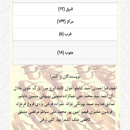
شرق (12)
مرکز (164)
غرب (5)
جنوب (18)
نویسندگان و شعرا
احمدرضا احمدی
احمد شاملو
اخوان ثالث
ایرج میرزا
بزرگ علوی
جلال
آل احمد
سید محمد علی جمالزاده
سیمین بهبهانی
سیمین دانشور
صادق هدایت
صمد بهرنگی
غزاله علیزاده
فرخی یزدی
فروغ فرخزاد
فریدون مشیری
قیصر امین پور
محمد علی سپانلو
مرتضی مشفق
کاظمی
ملک الشعرا بهار
گلی ترقی