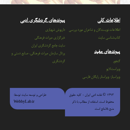
اطلاعات کلی
پیوندهای گردشگری ادبی
اطلاعات نویسندگان و شاعران مورد بررسی
داریوش شهبازی
کتاب‌شناسی سایت
خبرگزاری میراث فرهنگی
سايت جامع گردشگري ايران
پیوندهای مفید
پرتال سازمان ميراث فرهنگي، صنايع دستي و
گنجور
گردشگري
ویراست‌لایو
ویراسباز: ویراستار رایگان فارسی
۱۳۹۳ © نقشه ادبی ایران - كليه حقوق
طراحی و توسعه سایت توسط:
محفوظ است، استفاده از مطالب با ذكر
WebbyLab.ir
منبع بلامانع است.