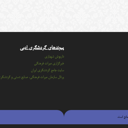
پیوندهای گردشگری ادبی
داریوش شهبازی
خبرگزاری میراث فرهنگی
سايت جامع گردشگري ايران
پرتال سازمان ميراث فرهنگي، صنايع دستي و گردشگر