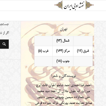
جستجو
تهران
اگر از 
شمال (73)
شرق (12)
مرکز (164)
غرب (5)
جنوب (18)
نویسندگان و شعرا
احمدرضا احمدی
احمد شاملو
اخوان ثالث
ایرج
میرزا
بزرگ علوی
جلال آل احمد
سید محمد
علی جمالزاده
سیمین بهبهانی
سیمین دانشور
صادق هدایت
صمد بهرنگی
غزاله علیزاده
فرخی