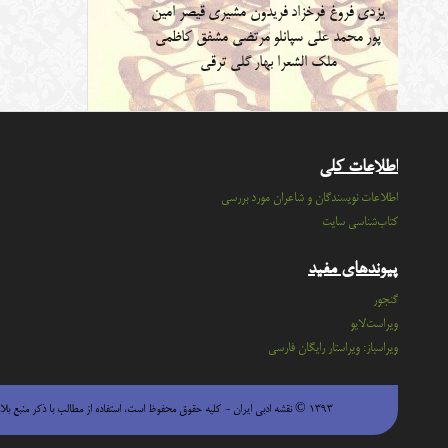
یزدی
فروغ فرخزاد
فریدون مشیری
قیصر امین
پور
محمد علی سپانلو
مرتضی مشفق کاظمی
ملک الشعرا بهار
گلی ترقی
اطلاعات کلی
اطلاعات نویسندگان و شاعران مورد بررسی
کتاب‌شناسی سایت
پیوندهای مفید
گنجور
ویراست‌لایو
ویراسباز: ویراستار رایگان فارسی
۱۳۹۳ © نقشه ادبی ایران - كليه حقوق محفوظ است، استفاده از مطالب با ذكر منبع بلامانع است.