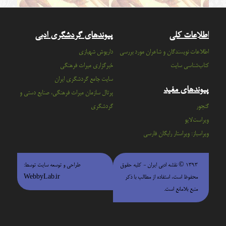
اطلاعات کلی
پیوندهای گردشگری ادبی
اطلاعات نویسندگان و شاعران مورد بررسی
داریوش شهبازی
کتاب‌شناسی سایت
خبرگزاری میراث فرهنگی
سايت جامع گردشگري ايران
پیوندهای مفید
پرتال سازمان ميراث فرهنگي، صنايع دستي و
گنجور
گردشگري
ویراست‌لایو
ویراسباز: ویراستار رایگان فارسی
۱۳۹۳ © نقشه ادبی ایران - كليه حقوق
طراحی و توسعه سایت توسط:
محفوظ است، استفاده از مطالب با ذكر
WebbyLab.ir
منبع بلامانع است.