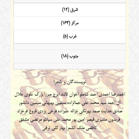
شرق (12)
مرکز (164)
غرب (5)
جنوب (18)
نویسندگان و شعرا
احمدرضا احمدی
احمد شاملو
اخوان ثالث
ایرج میرزا
بزرگ علوی
جلال
آل احمد
سید محمد علی جمالزاده
سیمین بهبهانی
سیمین دانشور
صادق هدایت
صمد بهرنگی
غزاله علیزاده
فرخی یزدی
فروغ فرخزاد
فریدون مشیری
قیصر امین پور
محمد علی سپانلو
مرتضی مشفق
کاظمی
ملک الشعرا بهار
گلی ترقی