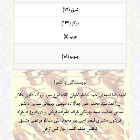
شرق (12)
مرکز (164)
غرب (5)
جنوب (18)
نویسندگان و شعرا
احمدرضا احمدی
احمد شاملو
اخوان ثالث
ایرج میرزا
بزرگ علوی
جلال
آل احمد
سید محمد علی جمالزاده
سیمین بهبهانی
سیمین دانشور
صادق هدایت
صمد بهرنگی
غزاله علیزاده
فرخی یزدی
فروغ فرخزاد
فریدون مشیری
قیصر امین پور
محمد علی سپانلو
مرتضی مشفق
کاظمی
ملک الشعرا بهار
گلی ترقی