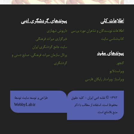
اطلاعات کلی
پیوندهای گردشگری ادبی
اطلاعات نویسندگان و شاعران مورد بررسی
داریوش شهبازی
کتاب‌شناسی سایت
خبرگزاری میراث فرهنگی
سايت جامع گردشگري ايران
پیوندهای مفید
پرتال سازمان ميراث فرهنگي، صنايع دستي و
گنجور
گردشگري
ویراست‌لایو
ویراسباز: ویراستار رایگان فارسی
۱۳۹۳ © نقشه ادبی ایران - كليه حقوق
طراحی و توسعه سایت توسط:
محفوظ است، استفاده از مطالب با ذكر
WebbyLab.ir
منبع بلامانع است.