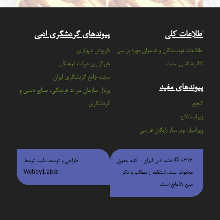
اطلاعات کلی
پیوندهای گردشگری ادبی
اطلاعات نویسندگان و شاعران مورد بررسی
داریوش شهبازی
کتاب‌شناسی سایت
خبرگزاری میراث فرهنگی
سايت جامع گردشگري ايران
پیوندهای مفید
پرتال سازمان ميراث فرهنگي، صنايع دستي و
گنجور
گردشگري
ویراست‌لایو
ویراسباز: ویراستار رایگان فارسی
۱۳۹۳ © نقشه ادبی ایران - كليه حقوق
طراحی و توسعه سایت توسط:
محفوظ است، استفاده از مطالب با ذكر
WebbyLab.ir
منبع بلامانع است.