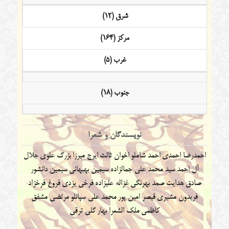
شرق (12)
مرکز (164)
غرب (5)
جنوب (18)
نویسندگان و شعرا
احمدرضا احمدی
احمد شاملو
اخوان ثالث
ایرج میرزا
بزرگ علوی
جلال
آل احمد
سید محمد علی جمالزاده
سیمین بهبهانی
سیمین دانشور
صادق هدایت
صمد بهرنگی
غزاله علیزاده
فرخی یزدی
فروغ فرخزاد
فریدون مشیری
قیصر امین پور
محمد علی سپانلو
مرتضی مشفق
کاظمی
ملک الشعرا بهار
گلی ترقی