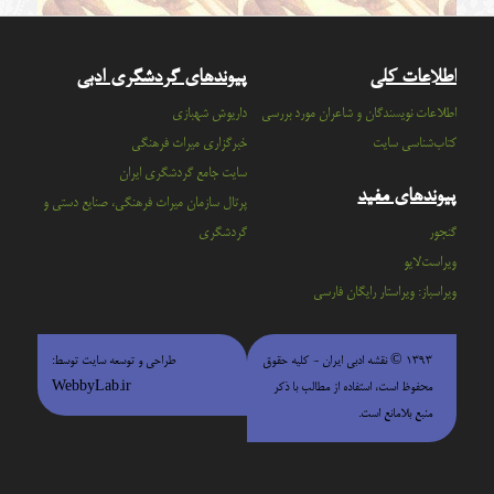
اطلاعات کلی
پیوندهای گردشگری ادبی
اطلاعات نویسندگان و شاعران مورد بررسی
داریوش شهبازی
کتاب‌شناسی سایت
خبرگزاری میراث فرهنگی
سايت جامع گردشگري ايران
پیوندهای مفید
پرتال سازمان ميراث فرهنگي، صنايع دستي و
گنجور
گردشگري
ویراست‌لایو
ویراسباز: ویراستار رایگان فارسی
۱۳۹۳ © نقشه ادبی ایران - كليه حقوق
طراحی و توسعه سایت توسط:
محفوظ است، استفاده از مطالب با ذكر
WebbyLab.ir
منبع بلامانع است.