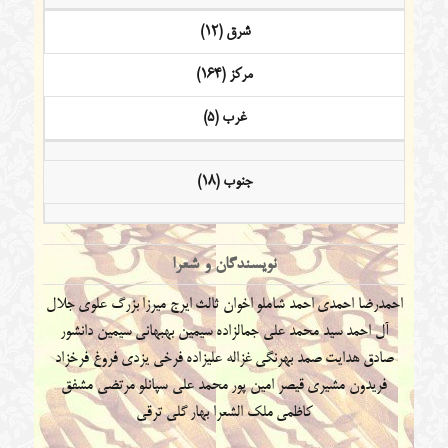
شرق (12)
مرکز (164)
غرب (5)
جنوب (18)
نویسندگان و شعرا
احمدرضا احمدی
احمد شاملو
اخوان ثالث
ایرج میرزا
بزرگ علوی
جلال
آل احمد
سید محمد علی جمالزاده
سیمین بهبهانی
سیمین دانشور
صادق هدایت
صمد بهرنگی
غزاله علیزاده
فرخی یزدی
فروغ فرخزاد
فریدون مشیری
قیصر امین پور
محمد علی سپانلو
مرتضی مشفق
کاظمی
ملک الشعرا بهار
گلی ترقی