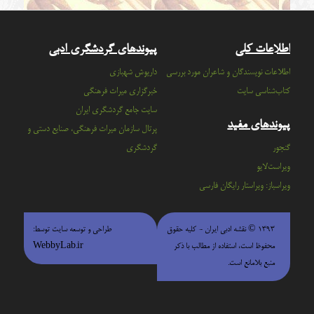
اطلاعات کلی
پیوندهای گردشگری ادبی
اطلاعات نویسندگان و شاعران مورد بررسی
داریوش شهبازی
کتاب‌شناسی سایت
خبرگزاری میراث فرهنگی
سايت جامع گردشگري ايران
پیوندهای مفید
پرتال سازمان ميراث فرهنگي، صنايع دستي و
گنجور
گردشگري
ویراست‌لایو
ویراسباز: ویراستار رایگان فارسی
۱۳۹۳ © نقشه ادبی ایران - كليه حقوق
طراحی و توسعه سایت توسط:
محفوظ است، استفاده از مطالب با ذكر
WebbyLab.ir
منبع بلامانع است.