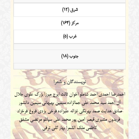
شرق (12)
مرکز (164)
غرب (5)
جنوب (18)
نویسندگان و شعرا
احمدرضا احمدی
احمد شاملو
اخوان ثالث
ایرج میرزا
بزرگ علوی
جلال
آل احمد
سید محمد علی جمالزاده
سیمین بهبهانی
سیمین دانشور
صادق هدایت
صمد بهرنگی
غزاله علیزاده
فرخی یزدی
فروغ فرخزاد
فریدون مشیری
قیصر امین پور
محمد علی سپانلو
مرتضی مشفق
کاظمی
ملک الشعرا بهار
گلی ترقی