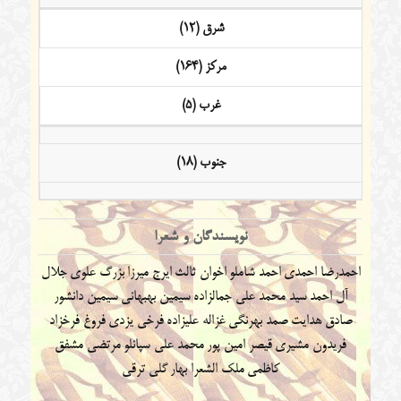
شرق (12)
مرکز (164)
غرب (5)
جنوب (18)
نویسندگان و شعرا
احمدرضا احمدی
احمد شاملو
اخوان ثالث
ایرج میرزا
بزرگ علوی
جلال
آل احمد
سید محمد علی جمالزاده
سیمین بهبهانی
سیمین دانشور
صادق هدایت
صمد بهرنگی
غزاله علیزاده
فرخی یزدی
فروغ فرخزاد
فریدون مشیری
قیصر امین پور
محمد علی سپانلو
مرتضی مشفق
کاظمی
ملک الشعرا بهار
گلی ترقی