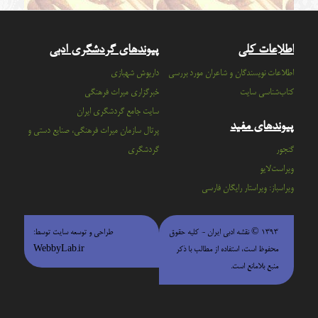
اطلاعات کلی
پیوندهای گردشگری ادبی
اطلاعات نویسندگان و شاعران مورد بررسی
داریوش شهبازی
کتاب‌شناسی سایت
خبرگزاری میراث فرهنگی
سايت جامع گردشگري ايران
پیوندهای مفید
پرتال سازمان ميراث فرهنگي، صنايع دستي و
گنجور
گردشگري
ویراست‌لایو
ویراسباز: ویراستار رایگان فارسی
۱۳۹۳ © نقشه ادبی ایران - كليه حقوق
طراحی و توسعه سایت توسط:
محفوظ است، استفاده از مطالب با ذكر
WebbyLab.ir
منبع بلامانع است.