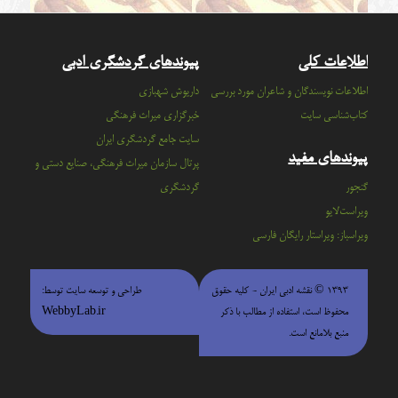
اطلاعات کلی
پیوندهای گردشگری ادبی
اطلاعات نویسندگان و شاعران مورد بررسی
داریوش شهبازی
کتاب‌شناسی سایت
خبرگزاری میراث فرهنگی
سايت جامع گردشگري ايران
پیوندهای مفید
پرتال سازمان ميراث فرهنگي، صنايع دستي و
گنجور
گردشگري
ویراست‌لایو
ویراسباز: ویراستار رایگان فارسی
۱۳۹۳ © نقشه ادبی ایران - كليه حقوق
طراحی و توسعه سایت توسط:
محفوظ است، استفاده از مطالب با ذكر
WebbyLab.ir
منبع بلامانع است.