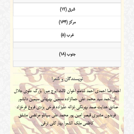
شرق (12)
مرکز (164)
غرب (5)
جنوب (18)
نویسندگان و شعرا
احمدرضا احمدی
احمد شاملو
اخوان ثالث
ایرج میرزا
بزرگ علوی
جلال
آل احمد
سید محمد علی جمالزاده
سیمین بهبهانی
سیمین دانشور
صادق هدایت
صمد بهرنگی
غزاله علیزاده
فرخی یزدی
فروغ فرخزاد
فریدون مشیری
قیصر امین پور
محمد علی سپانلو
مرتضی مشفق
کاظمی
ملک الشعرا بهار
گلی ترقی