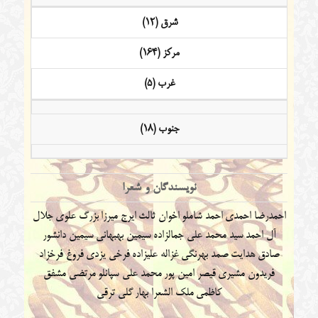
شرق (12)
مرکز (164)
غرب (5)
جنوب (18)
نویسندگان و شعرا
احمدرضا احمدی
احمد شاملو
اخوان ثالث
ایرج میرزا
بزرگ علوی
جلال
آل احمد
سید محمد علی جمالزاده
سیمین بهبهانی
سیمین دانشور
صادق هدایت
صمد بهرنگی
غزاله علیزاده
فرخی یزدی
فروغ فرخزاد
فریدون مشیری
قیصر امین پور
محمد علی سپانلو
مرتضی مشفق
کاظمی
ملک الشعرا بهار
گلی ترقی