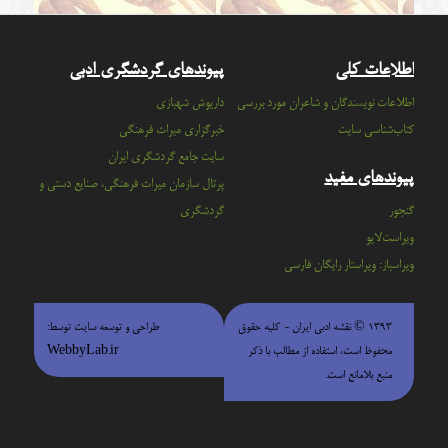
اطلاعات کلی
پیوندهای گردشگری ادبی
اطلاعات نویسندگان و شاعران مورد بررسی
داریوش شهبازی
کتاب‌شناسی سایت
خبرگزاری میراث فرهنگی
سايت جامع گردشگري ايران
پیوندهای مفید
پرتال سازمان ميراث فرهنگي، صنايع دستي و
گنجور
گردشگري
ویراست‌لایو
ویراسباز: ویراستار رایگان فارسی
۱۳۹۳ © نقشه ادبی ایران - كليه حقوق
طراحی و توسعه سایت توسط:
محفوظ است، استفاده از مطالب با ذكر
WebbyLab.ir
منبع بلامانع است.