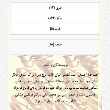
شرق (12)
مرکز (164)
غرب (5)
جنوب (18)
نویسندگان و شعرا
احمدرضا احمدی
احمد شاملو
اخوان ثالث
ایرج میرزا
بزرگ علوی
جلال
آل احمد
سید محمد علی جمالزاده
سیمین بهبهانی
سیمین دانشور
صادق هدایت
صمد بهرنگی
غزاله علیزاده
فرخی یزدی
فروغ فرخزاد
فریدون مشیری
قیصر امین پور
محمد علی سپانلو
مرتضی مشفق
کاظمی
ملک الشعرا بهار
گلی ترقی