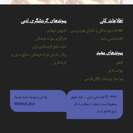
اطلاعات کلی
پیوندهای گردشگری ادبی
اطلاعات نویسندگان و شاعران مورد بررسی
داریوش شهبازی
کتاب‌شناسی سایت
خبرگزاری میراث فرهنگی
سايت جامع گردشگري ايران
پیوندهای مفید
پرتال سازمان ميراث فرهنگي، صنايع دستي و
گنجور
گردشگري
ویراست‌لایو
ویراسباز: ویراستار رایگان فارسی
۱۳۹۳ © نقشه ادبی ایران - كليه حقوق
طراحی و توسعه سایت توسط:
محفوظ است، استفاده از مطالب با ذكر
WebbyLab.ir
منبع بلامانع است.